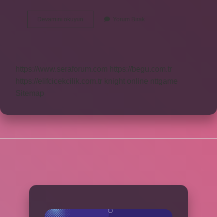
1
Devamını okuyun
Yorum Bırak
Periyot
2A
Hangi
Element
https://www.seraforum.com
https://begu.com.tr
https://elifcicekcilik.com.tr
knight online
nttgame
Sitemap
SIDEBAR