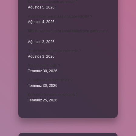
Konya’nın tatlısının adı nedir ?
Ağustos 5, 2026
Avans ödemesi maaşın yüzde kaçıdır ?
Ağustos 4, 2026
689 hesap kanunen kabul edilmeyen gider mıdır
?
Ağustos 3, 2026
31 ile bölünebilme kuralı nedir ?
Ağustos 3, 2026
Şigar nikahı nedir ?
Temmuz 30, 2026
21 sayısı 42’nin katı mıdır ?
Temmuz 30, 2026
Kalkınma kavramı ne demek ?
Temmuz 25, 2026