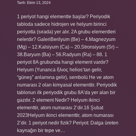
Tarih: Ekim 13, 2024
1 periyot hangi elementle başlar? Periyodik
tabloda sadece hidrojen ve helyum birinci
periyotta (sırada) yer alır. 2A grubu elementleri
nelerdir? GaleriBerilyum (Be) – 4.Magnezyum
(Mg) – 12.Kalsiyum (Ca) – 20.Stronsiyum (Sr) –
38.Baryum (Ba) – 56.Radyum (Ra) – 88. 1
periyot 8A grubunda hangi element vardır?
Helyum (Yunanca ἥλιος helios’tan gelir,
“güneş” anlamına gelir), sembolü He ve atom
numarası 2 olan kimyasal elementtir. Periyodik
tablonun ilk periyodik grubu 8A’da yer alan bir
gazdır. 2 element Nedir? Helyum ikinci
elementtir, atom numarası 2’dir.16 Şubat
2023Helyum ikinci elementtir, atom numarası
2’dir. 1 periyot nedir fizik? Periyot: Dalga üreten
kaynağın bir tepe ve…