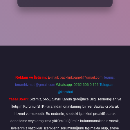
per
Reklam ve İletişim:
E-mail:
backlinkpaneli@gmail.com
Teams:
forumhizmeti@gmail.com
Whatsapp: 0262 606 0 726
Telegram:
@karabul
Yasal Uyarı:
Sitemiz, 5651 Sayılı Kanun gereğince Bilgi Teknolojileri ve
İletişim Kurumu (BTK) tarafından onaylanmış bir Yer Sağlayıcı olarak
hizmet vermektedir. Bu nedenle, sitedeki içerikleri proaktif olarak
denetleme veya araştırma yükümlülüğümüz bulunmamaktadır. Ancak,
üyelerimiz yazdıkları içeriklerin sorumluluğunu taşımakta olup, siteye