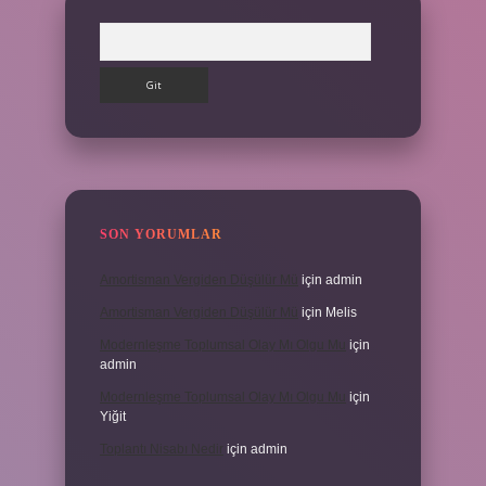
Arama
SON YORUMLAR
Amortisman Vergiden Düşülür Mü
için
admin
Amortisman Vergiden Düşülür Mü
için
Melis
Modernleşme Toplumsal Olay Mı Olgu Mu
için
admin
Modernleşme Toplumsal Olay Mı Olgu Mu
için
Yiğit
Toplantı Nisabı Nedir
için
admin