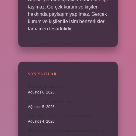
taşımaz. Gerçek kurum ve kişiler
hakkında paylaşım yapılmaz. Gerçek
kurum ve kişiler ile isim benzerlikleri
tamamen tesadüfidir.
SON YAZILAR
Biçimsel düşünme nedir ?
Ağustos 6, 2026
Konya’nın tatlısının adı nedir ?
Ağustos 5, 2026
Avans ödemesi maaşın yüzde kaçıdır ?
Ağustos 4, 2026
689 hesap kanunen kabul edilmeyen gider mıdır