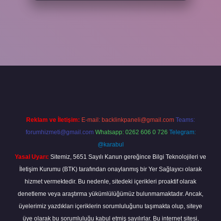
xper
Reklam ve İletişim:
E-mail:
backlinkpaneli@gmail.com
Teams:
forumhizmeti@gmail.com
Whatsapp: 0262 606 0 726
Telegram:
@karabul
Yasal Uyarı:
Sitemiz, 5651 Sayılı Kanun gereğince Bilgi Teknolojileri ve
İletişim Kurumu (BTK) tarafından onaylanmış bir Yer Sağlayıcı olarak
hizmet vermektedir. Bu nedenle, sitedeki içerikleri proaktif olarak
denetleme veya araştırma yükümlülüğümüz bulunmamaktadır. Ancak,
üyelerimiz yazdıkları içeriklerin sorumluluğunu taşımakta olup, siteye
üye olarak bu sorumluluğu kabul etmiş sayılırlar. Bu internet sitesi,