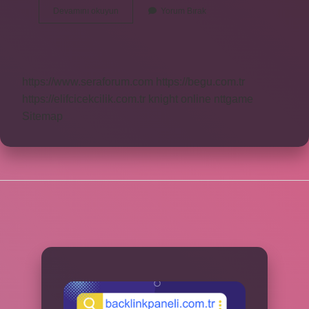
Ceylan
Devamını okuyun
Yorum Bırak
Ne
Tür
Bir
Hayvandır
https://www.seraforum.com
https://begu.com.tr
https://elifcicekcilik.com.tr
knight online
nttgame
Sitemap
SIDEBAR