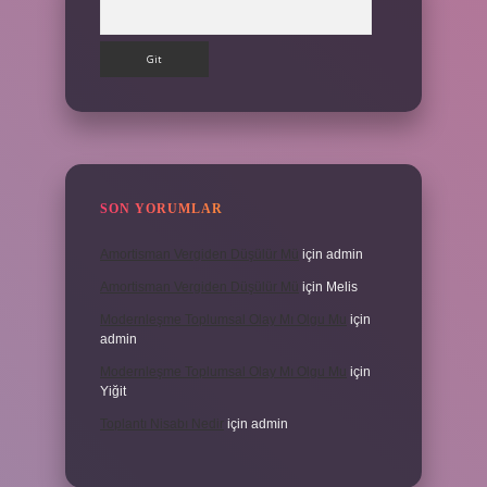
Arama
SON YORUMLAR
Amortisman Vergiden Düşülür Mü
için
admin
Amortisman Vergiden Düşülür Mü
için
Melis
Modernleşme Toplumsal Olay Mı Olgu Mu
için
admin
Modernleşme Toplumsal Olay Mı Olgu Mu
için
Yiğit
Toplantı Nisabı Nedir
için
admin