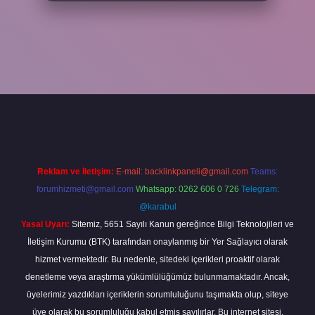
per
Reklam ve İletişim:
E-mail:
backlinkpaneli@gmail.com
Teams:
forumhizmeti@gmail.com
Whatsapp: 0262 606 0 726
Telegram:
@karabul
Yasal Uyarı:
Sitemiz, 5651 Sayılı Kanun gereğince Bilgi Teknolojileri ve
İletişim Kurumu (BTK) tarafından onaylanmış bir Yer Sağlayıcı olarak
hizmet vermektedir. Bu nedenle, sitedeki içerikleri proaktif olarak
denetleme veya araştırma yükümlülüğümüz bulunmamaktadır. Ancak,
üyelerimiz yazdıkları içeriklerin sorumluluğunu taşımakta olup, siteye
üye olarak bu sorumluluğu kabul etmiş sayılırlar. Bu internet sitesi,