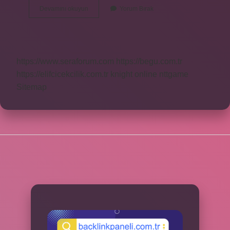
Islamda
Devamını okuyun
Yorum Bırak
Yoksul
Kimdir
https://www.seraforum.com
https://begu.com.tr
https://elifcicekcilik.com.tr
knight online
nttgame
Sitemap
SIDEBAR