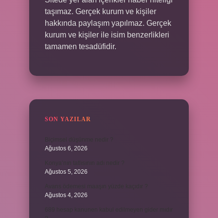
taşımaz. Gerçek kurum ve kişiler
hakkında paylaşım yapılmaz. Gerçek
kurum ve kişiler ile isim benzerlikleri
tamamen tesadüfidir.
SON YAZILAR
Biçimsel düşünme nedir ?
Ağustos 6, 2026
Konya’nın tatlısının adı nedir ?
Ağustos 5, 2026
Avans ödemesi maaşın yüzde kaçıdır ?
Ağustos 4, 2026
689 hesap kanunen kabul edilmeyen gider mıdır