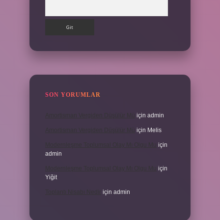
Arama
SON YORUMLAR
Amortisman Vergiden Düşülür Mü
için
admin
Amortisman Vergiden Düşülür Mü
için
Melis
Modernleşme Toplumsal Olay Mı Olgu Mu
için
admin
Modernleşme Toplumsal Olay Mı Olgu Mu
için
Yiğit
Toplantı Nisabı Nedir
için
admin