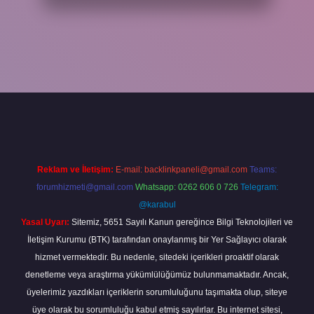
per
Reklam ve İletişim:
E-mail:
backlinkpaneli@gmail.com
Teams:
forumhizmeti@gmail.com
Whatsapp: 0262 606 0 726
Telegram:
@karabul
Yasal Uyarı:
Sitemiz, 5651 Sayılı Kanun gereğince Bilgi Teknolojileri ve
İletişim Kurumu (BTK) tarafından onaylanmış bir Yer Sağlayıcı olarak
hizmet vermektedir. Bu nedenle, sitedeki içerikleri proaktif olarak
denetleme veya araştırma yükümlülüğümüz bulunmamaktadır. Ancak,
üyelerimiz yazdıkları içeriklerin sorumluluğunu taşımakta olup, siteye
üye olarak bu sorumluluğu kabul etmiş sayılırlar. Bu internet sitesi,