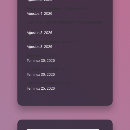
Avans ödemesi maaşın yüzde kaçıdır ?
Ağustos 4, 2026
689 hesap kanunen kabul edilmeyen gider mıdır
?
Ağustos 3, 2026
31 ile bölünebilme kuralı nedir ?
Ağustos 3, 2026
Şigar nikahı nedir ?
Temmuz 30, 2026
21 sayısı 42’nin katı mıdır ?
Temmuz 30, 2026
Kalkınma kavramı ne demek ?
Temmuz 25, 2026