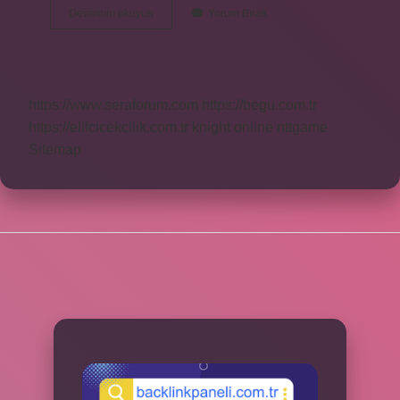
Eşkenar
Devamını okuyun
Yorum Bırak
Üçgenin
Açı
Özellikleri
Nelerdir
https://www.seraforum.com
https://begu.com.tr
https://elifcicekcilik.com.tr
knight online
nttgame
Sitemap
SIDEBAR