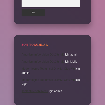
Arama
SON YORUMLAR
Amortisman Vergiden Düşülür Mü
için
admin
Amortisman Vergiden Düşülür Mü
için
Melis
Modernleşme Toplumsal Olay Mı Olgu Mu
için
admin
Modernleşme Toplumsal Olay Mı Olgu Mu
için
Yiğit
Toplantı Nisabı Nedir
için
admin