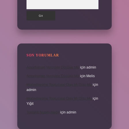
Arama
SON YORUMLAR
Amortisman Vergiden Düşülür Mü
için
admin
Amortisman Vergiden Düşülür Mü
için
Melis
Modernleşme Toplumsal Olay Mı Olgu Mu
için
admin
Modernleşme Toplumsal Olay Mı Olgu Mu
için
Yiğit
Toplantı Nisabı Nedir
için
admin