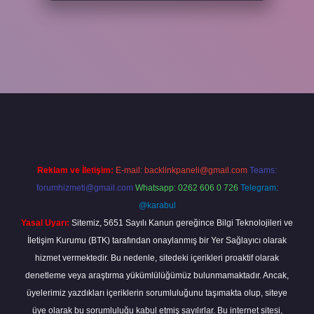
per
Reklam ve İletişim:
E-mail:
backlinkpaneli@gmail.com
Teams:
forumhizmeti@gmail.com
Whatsapp: 0262 606 0 726
Telegram:
@karabul
Yasal Uyarı:
Sitemiz, 5651 Sayılı Kanun gereğince Bilgi Teknolojileri ve
İletişim Kurumu (BTK) tarafından onaylanmış bir Yer Sağlayıcı olarak
hizmet vermektedir. Bu nedenle, sitedeki içerikleri proaktif olarak
denetleme veya araştırma yükümlülüğümüz bulunmamaktadır. Ancak,
üyelerimiz yazdıkları içeriklerin sorumluluğunu taşımakta olup, siteye
üye olarak bu sorumluluğu kabul etmiş sayılırlar. Bu internet sitesi,