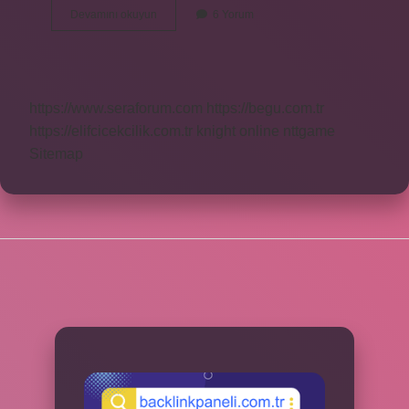
Sanal
Devamını okuyun
6 Yorum
Ofis
Uygulaması
Nedir
https://www.seraforum.com
https://begu.com.tr
https://elifcicekcilik.com.tr
knight online
nttgame
Sitemap
SIDEBAR