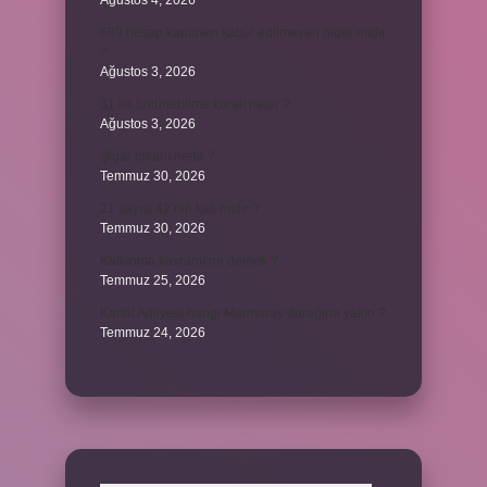
Ağustos 4, 2026
689 hesap kanunen kabul edilmeyen gider mıdır
?
Ağustos 3, 2026
31 ile bölünebilme kuralı nedir ?
Ağustos 3, 2026
Şigar nikahı nedir ?
Temmuz 30, 2026
21 sayısı 42’nin katı mıdır ?
Temmuz 30, 2026
Kalkınma kavramı ne demek ?
Temmuz 25, 2026
Kartal Adliyesi hangi Marmaray durağına yakın ?
Temmuz 24, 2026