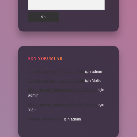
Arama
SON YORUMLAR
Amortisman Vergiden Düşülür Mü
için
admin
Amortisman Vergiden Düşülür Mü
için
Melis
Modernleşme Toplumsal Olay Mı Olgu Mu
için
admin
Modernleşme Toplumsal Olay Mı Olgu Mu
için
Yiğit
Toplantı Nisabı Nedir
için
admin