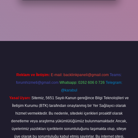
r
Reklam ve İletişim:
E-mail:
backlinkpaneli@gmail.com
Teams:
forumhizmeti@gmail.com
Whatsapp: 0262 606 0 726
Telegram:
@karabul
Yasal Uyarı:
Sitemiz, 5651 Sayılı Kanun gereğince Bilgi Teknolojileri ve
İletişim Kurumu (BTK) tarafından onaylanmış bir Yer Sağlayıcı olarak
hizmet vermektedir. Bu nedenle, sitedeki içerikleri proaktif olarak
denetleme veya araştırma yükümlülüğümüz bulunmamaktadır. Ancak,
üyelerimiz yazdıkları içeriklerin sorumluluğunu taşımakta olup, siteye
üye olarak bu sorumluluğu kabul etmiş sayılırlar. Bu internet sitesi,