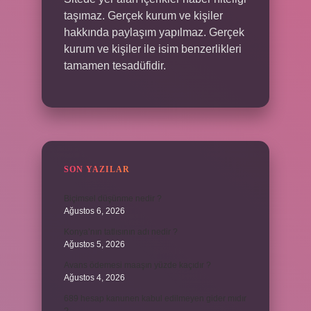
taşımaz. Gerçek kurum ve kişiler
hakkında paylaşım yapılmaz. Gerçek
kurum ve kişiler ile isim benzerlikleri
tamamen tesadüfidir.
SON YAZILAR
Biçimsel düşünme nedir ?
Ağustos 6, 2026
Konya’nın tatlısının adı nedir ?
Ağustos 5, 2026
Avans ödemesi maaşın yüzde kaçıdır ?
Ağustos 4, 2026
689 hesap kanunen kabul edilmeyen gider mıdır