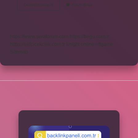
Dost
Devamını okuyun
Yorum Bırak
Marka
İSrail
Mi
https://www.seraforum.com
https://begu.com.tr
https://elifcicekcilik.com.tr
knight online
nttgame
Sitemap
SIDEBAR