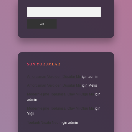
Arama
SON YORUMLAR
Amortisman Vergiden Düşülür Mü
için
admin
Amortisman Vergiden Düşülür Mü
için
Melis
Modernleşme Toplumsal Olay Mı Olgu Mu
için
admin
Modernleşme Toplumsal Olay Mı Olgu Mu
için
Yiğit
Toplantı Nisabı Nedir
için
admin