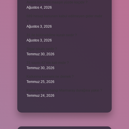
Avans ödemesi maaşın yüzde kaçıdır ?
Ağustos 4, 2026
689 hesap kanunen kabul edilmeyen gider mıdır
?
Ağustos 3, 2026
31 ile bölünebilme kuralı nedir ?
Ağustos 3, 2026
Şigar nikahı nedir ?
Temmuz 30, 2026
21 sayısı 42’nin katı mıdır ?
Temmuz 30, 2026
Kalkınma kavramı ne demek ?
Temmuz 25, 2026
Kartal Adliyesi hangi Marmaray durağına yakın ?
Temmuz 24, 2026