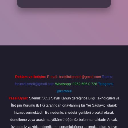
xper
Reklam ve İletişim:
E-mail:
backlinkpaneli@gmail.com
Teams:
forumhizmeti@gmail.com
Whatsapp: 0262 606 0 726
Telegram:
@karabul
Yasal Uyarı:
Sitemiz, 5651 Sayılı Kanun gereğince Bilgi Teknolojileri ve
İletişim Kurumu (BTK) tarafından onaylanmış bir Yer Sağlayıcı olarak
hizmet vermektedir. Bu nedenle, sitedeki içerikleri proaktif olarak
denetleme veya araştırma yükümlülüğümüz bulunmamaktadır. Ancak,
üyelerimiz yazdıkları içeriklerin sorumluluğunu taşımakta olup, siteye