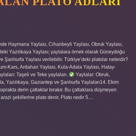
ALAN PLATO ADLARI
inde Haymana Yaylası, Cihanbeyli Yaylası, Obruk Yaylası,
eki Yazılıkaya Yaylası; yaylalara örnek olarak Güneydoğu
anlıurfa Yaylası verilebilir. Türkiye’deki platolar nelerdir?
rum-Kars, Ardahan Yaylası, Kula-Adala Yaylası, Hatay-
ylaları: Taşeli ve Teke yaylaları.
Yaylalar: Obruk,
 Yazılıkaya, Gaziantep ve Şanlıurfa Yaylaları14. Ekim
 toprakta derin çatlaklar bırakır. Bu çatlaklara düşmeyen
arazi şekillerine plato denir. Plato nedir 5…