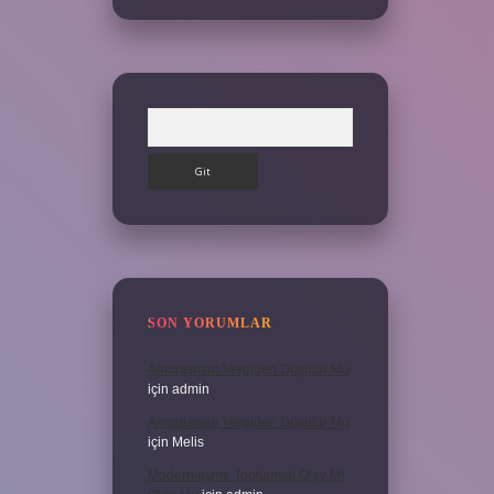
Arama
SON YORUMLAR
Amortisman Vergiden Düşülür Mü
için
admin
Amortisman Vergiden Düşülür Mü
için
Melis
Modernleşme Toplumsal Olay Mı