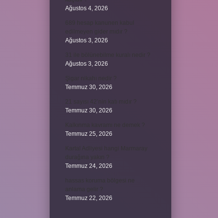
Ağustos 4, 2026
689 hesap kanunen kabul
edilmeyen gider mıdır ?
Ağustos 3, 2026
31 ile bölünebilme kuralı nedir ?
Ağustos 3, 2026
Şigar nikahı nedir ?
Temmuz 30, 2026
21 sayısı 42’nin katı mıdır ?
Temmuz 30, 2026
Kalkınma kavramı ne demek ?
Temmuz 25, 2026
Kartal Adliyesi hangi Marmaray
durağına yakın ?
Temmuz 24, 2026
hassas koruma bölgesi ne
anlama gelir ?
Temmuz 22, 2026