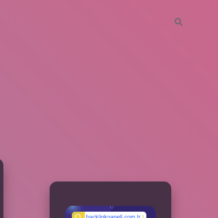
SIDEBAR
betxper