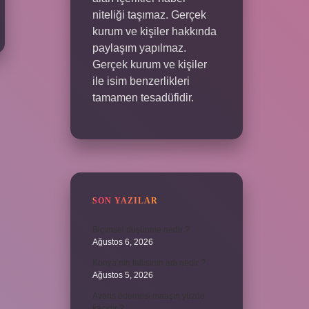
niteliği taşımaz. Gerçek
kurum ve kişiler hakkında
paylaşım yapılmaz.
Gerçek kurum ve kişiler
ile isim benzerlikleri
tamamen tesadüfidir.
SON YAZILAR
Biçimsel düşünme nedir ?
Ağustos 6, 2026
Konya’nın tatlısının adı nedir ?
Ağustos 5, 2026
Avans ödemesi maaşın yüzde
kaçıdır ?