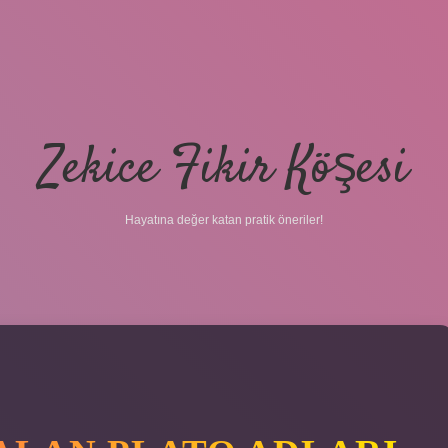
Zekice Fikir Köşesi
Hayatına değer katan pratik öneriler!