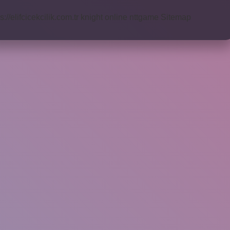
s://elifcicekcilik.com.tr
knight online
nttgame
Sitemap