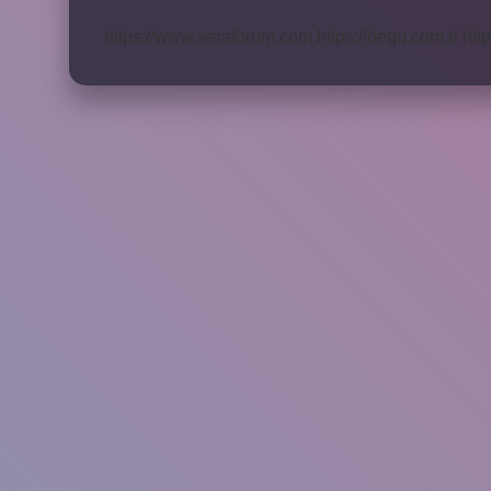
Adları
Nelerdir
https://www.seraforum.com
https://begu.com.tr
http