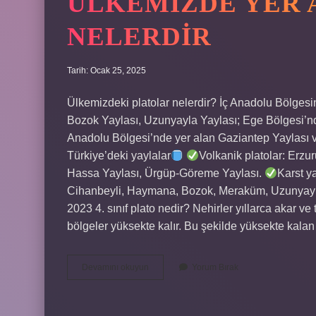
ÜLKEMIZDE YER 
NELERDIR
Tarih: Ocak 25, 2025
Ülkemizdeki platolar nelerdir? İç Anadolu Bölges
Bozok Yaylası, Uzunyayla Yaylası; Ege Bölgesi’nd
Anadolu Bölgesi’nde yer alan Gaziantep Yaylası ve Ş
Türkiye’deki yaylalar
Volkanik platolar: Erzu
Hassa Yaylası, Ürgüp-Göreme Yaylası.
Karst ya
Cihanbeyli, Haymana, Bozok, Meraküm, Uzunyayla,
2023 4. sınıf plato nedir? Nehirler yıllarca akar ve
bölgeler yüksekte kalır. Bu şekilde yüksekte kalan 
Ülkemizde
Devamını okuyun
Yorum Bırak
Yer
Alan
Plato