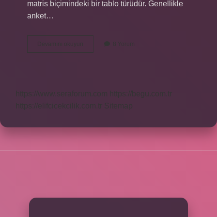
matris biçimindeki bir tablo türüdür. Genellikle
anket…
Çapraz
Devamını okuyun
8 Yorum
Tablo
Analizi
Nedir
https://www.seraforum.com
https://begu.com.tr
https://elifcicekcilik.com.tr
Sitemap
SIDEBAR