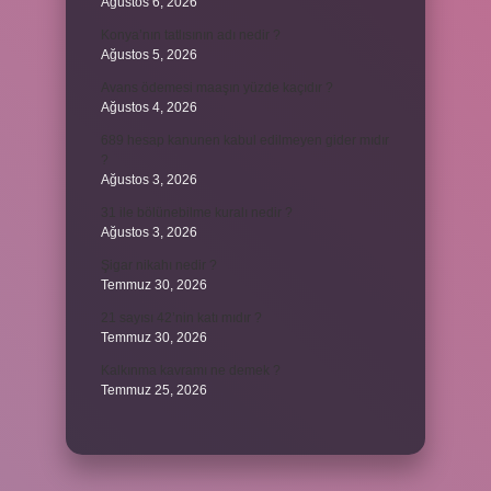
Ağustos 6, 2026
Konya’nın tatlısının adı nedir ?
Ağustos 5, 2026
Avans ödemesi maaşın yüzde kaçıdır ?
Ağustos 4, 2026
689 hesap kanunen kabul edilmeyen gider mıdır
?
Ağustos 3, 2026
31 ile bölünebilme kuralı nedir ?
Ağustos 3, 2026
Şigar nikahı nedir ?
Temmuz 30, 2026
21 sayısı 42’nin katı mıdır ?
Temmuz 30, 2026
Kalkınma kavramı ne demek ?
Temmuz 25, 2026