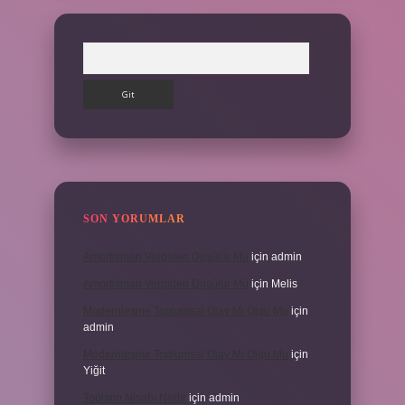
Arama
SON YORUMLAR
Amortisman Vergiden Düşülür Mü
için
admin
Amortisman Vergiden Düşülür Mü
için
Melis
Modernleşme Toplumsal Olay Mı Olgu Mu
için
admin
Modernleşme Toplumsal Olay Mı Olgu Mu
için
Yiğit
Toplantı Nisabı Nedir
için
admin