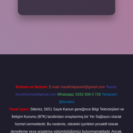
r
Reklam ve İletişim:
E-mail:
backlinkpaneli@gmail.com
Teams:
forumhizmeti@gmail.com
Whatsapp: 0262 606 0 726
Telegram:
@karabul
Yasal Uyarı:
Sitemiz, 5651 Sayılı Kanun gereğince Bilgi Teknolojileri ve
İletişim Kurumu (BTK) tarafından onaylanmış bir Yer Sağlayıcı olarak
hizmet vermektedir. Bu nedenle, sitedeki içerikleri proaktif olarak
denetleme veya araştırma yükümlülüğümüz bulunmamaktadır. Ancak,