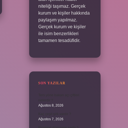
niteliği taşımaz. Gerçek
kurum ve kişiler hakkında
paylaşım yapılmaz.
Gerçek kurum ve kişiler
ile isim benzerlikleri
tamamen tesadüfidir.
SON YAZILAR
Ters yöne bakan açı çiftleri
nelerdir ?
Ağustos 8, 2026
Kaç çeşit şirk vardır ?
Ağustos 7, 2026
Biçimsel düşünme nedir ?