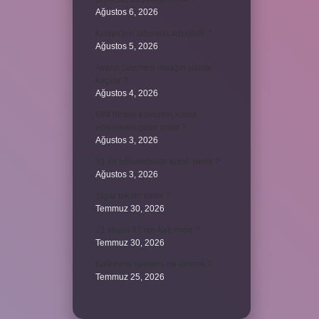
Ağustos 6, 2026
Konya’nın tatlısının adı nedir ?
Ağustos 5, 2026
Avans ödemesi maaşın yüzde
kaçıdır ?
Ağustos 4, 2026
689 hesap kanunen kabul
edilmeyen gider mıdır ?
Ağustos 3, 2026
31 ile bölünebilme kuralı nedir ?
Ağustos 3, 2026
Şigar nikahı nedir ?
Temmuz 30, 2026
21 sayısı 42’nin katı mıdır ?
Temmuz 30, 2026
Kalkınma kavramı ne demek ?
Temmuz 25, 2026