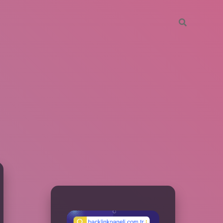
SIDEBAR
betxper