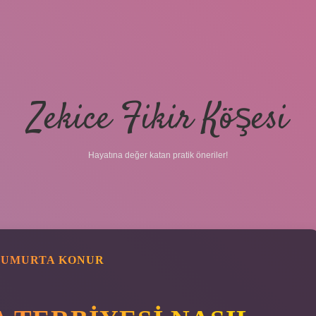
Zekice Fikir Köşesi
Hayatına değer katan pratik öneriler!
YUMURTA KONUR