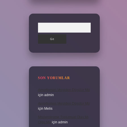
Arama
SON YORUMLAR
Amortisman Vergiden Düşülür Mü
için
admin
Amortisman Vergiden Düşülür Mü
için
Melis
Modernleşme Toplumsal Olay Mı
Olgu Mu
için
admin