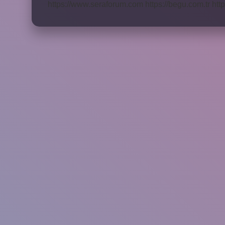
https://www.seraforum.com
https://begu.com.tr
http