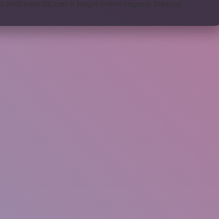
s://elifcicekcilik.com.tr
knight online
nttgame
Sitemap