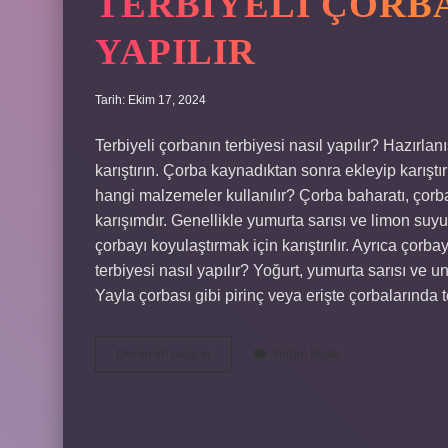
TERBIYELI ÇORBA
YAPILIR
Tarih: Ekim 17, 2024
Terbiyeli çorbanın terbiyesi nasıl yapılır? Hazırlan
karıştırın. Çorba kaynadıktan sonra ekleyip karışt
hangi malzemeler kullanılır? Çorba baharatı, çorban
karışımdır. Genellikle yumurta sarısı ve limon suyu
çorbayı koyulaştırmak için karıştırılır. Ayrıca çorbay
terbiyesi nasıl yapılır? Yoğurt, yumurta sarısı ve u
Yayla çorbası gibi pirinç veya erişte çorbalarında 
Terbiyeli
Devamını okuyun
Yorum Bırak
Çorba
Terbiyesi
Nasıl
Yapılır