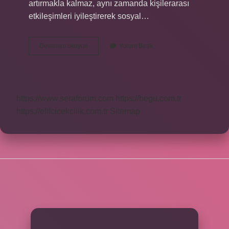
artırmakla kalmaz, aynı zamanda kişilerarası
etkileşimleri iyileştirerek sosyal…
Minnettarım
Devamını okuyun
Yorum Bırak
Demek
Ne
Demek
https://www.seraforum.com
https://begu.com.tr
https://elifcicekcilik.com.tr
Sitemap
SIDEBAR