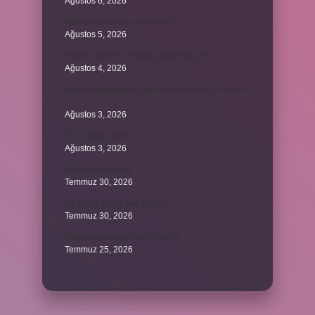
Ağustos 6, 2026
Konya’nın tatlısının adı nedir ?
Ağustos 5, 2026
Avans ödemesi maaşın yüzde kaçıdır ?
Ağustos 4, 2026
689 hesap kanunen kabul edilmeyen gider mıdır
?
Ağustos 3, 2026
31 ile bölünebilme kuralı nedir ?
Ağustos 3, 2026
Şigar nikahı nedir ?
Temmuz 30, 2026
21 sayısı 42’nin katı mıdır ?
Temmuz 30, 2026
Kalkınma kavramı ne demek ?
Temmuz 25, 2026