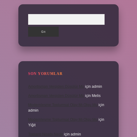
Arama
SON YORUMLAR
Amortisman Vergiden Düşülür Mü
için
admin
Amortisman Vergiden Düşülür Mü
için
Melis
Modernleşme Toplumsal Olay Mı Olgu Mu
için
admin
Modernleşme Toplumsal Olay Mı Olgu Mu
için
Yiğit
Toplantı Nisabı Nedir
için
admin