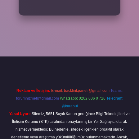
per
Reklam ve İletişim:
E-mail:
backlinkpaneli@gmail.com
Teams:
forumhizmeti@gmail.com
Whatsapp: 0262 606 0 726
Telegram:
@karabul
Yasal Uyarı:
Sitemiz, 5651 Sayılı Kanun gereğince Bilgi Teknolojileri ve
İletişim Kurumu (BTK) tarafından onaylanmış bir Yer Sağlayıcı olarak
hizmet vermektedir. Bu nedenle, sitedeki içerikleri proaktif olarak
denetleme veya araştırma yükümlülüğümüz bulunmamaktadır. Ancak,