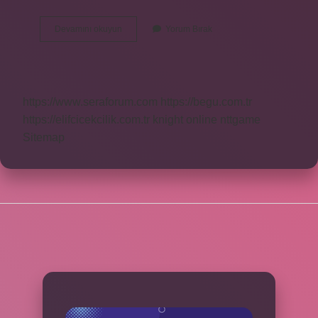
Kırmızı
Devamını okuyun
Yorum Bırak
Civa
Kime
Satılır
https://www.seraforum.com
https://begu.com.tr
https://elifcicekcilik.com.tr
knight online
nttgame
Sitemap
SIDEBAR