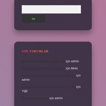
Arama
SON YORUMLAR
Amortisman Vergiden Düşülür Mü
için
admin
Amortisman Vergiden Düşülür Mü
için
Melis
Modernleşme Toplumsal Olay Mı Olgu Mu
için
admin
Modernleşme Toplumsal Olay Mı Olgu Mu
için
Yiğit
Toplantı Nisabı Nedir
için
admin