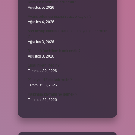
Konya’nın tatlısının adı nedir ?
Ağustos 5, 2026
Avans ödemesi maaşın yüzde kaçıdır ?
Ağustos 4, 2026
689 hesap kanunen kabul edilmeyen gider mıdır
?
Ağustos 3, 2026
31 ile bölünebilme kuralı nedir ?
Ağustos 3, 2026
Şigar nikahı nedir ?
Temmuz 30, 2026
21 sayısı 42’nin katı mıdır ?
Temmuz 30, 2026
Kalkınma kavramı ne demek ?
Temmuz 25, 2026