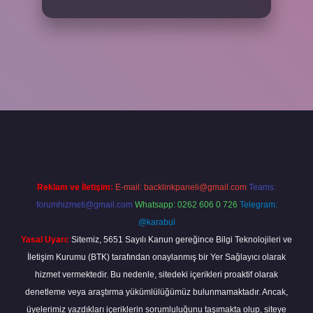
per
Reklam ve İletişim:
E-mail:
backlinkpaneli@gmail.com
Teams:
forumhizmeti@gmail.com
Whatsapp: 0262 606 0 726
Telegram:
@karabul
Yasal Uyarı:
Sitemiz, 5651 Sayılı Kanun gereğince Bilgi Teknolojileri ve
İletişim Kurumu (BTK) tarafından onaylanmış bir Yer Sağlayıcı olarak
hizmet vermektedir. Bu nedenle, sitedeki içerikleri proaktif olarak
denetleme veya araştırma yükümlülüğümüz bulunmamaktadır. Ancak,
üyelerimiz yazdıkları içeriklerin sorumluluğunu taşımakta olup, siteye