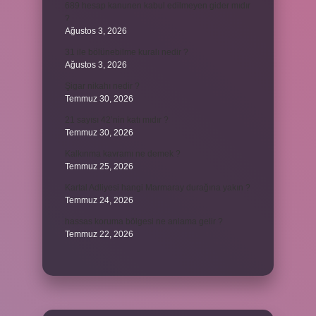
689 hesap kanunen kabul edilmeyen gider mıdır
?
Ağustos 3, 2026
31 ile bölünebilme kuralı nedir ?
Ağustos 3, 2026
Şigar nikahı nedir ?
Temmuz 30, 2026
21 sayısı 42’nin katı mıdır ?
Temmuz 30, 2026
Kalkınma kavramı ne demek ?
Temmuz 25, 2026
Kartal Adliyesi hangi Marmaray durağına yakın ?
Temmuz 24, 2026
hassas koruma bölgesi ne anlama gelir ?
Temmuz 22, 2026