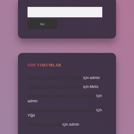
Arama
SON YORUMLAR
Amortisman Vergiden Düşülür Mü
için
admin
Amortisman Vergiden Düşülür Mü
için
Melis
Modernleşme Toplumsal Olay Mı Olgu Mu
için
admin
Modernleşme Toplumsal Olay Mı Olgu Mu
için
Yiğit
Toplantı Nisabı Nedir
için
admin