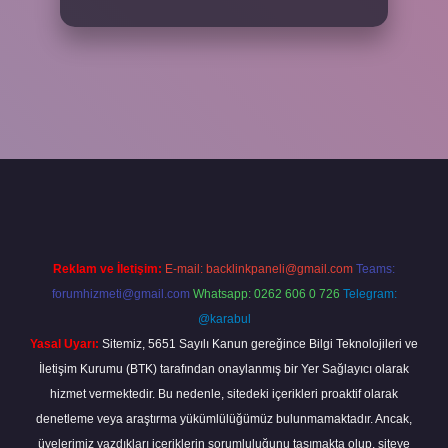
per
Reklam ve İletişim:
E-mail:
backlinkpaneli@gmail.com
Teams:
forumhizmeti@gmail.com
Whatsapp: 0262 606 0 726
Telegram:
@karabul
Yasal Uyarı:
Sitemiz, 5651 Sayılı Kanun gereğince Bilgi Teknolojileri ve
İletişim Kurumu (BTK) tarafından onaylanmış bir Yer Sağlayıcı olarak
hizmet vermektedir. Bu nedenle, sitedeki içerikleri proaktif olarak
denetleme veya araştırma yükümlülüğümüz bulunmamaktadır. Ancak,
üyelerimiz yazdıkları içeriklerin sorumluluğunu taşımakta olup, siteye