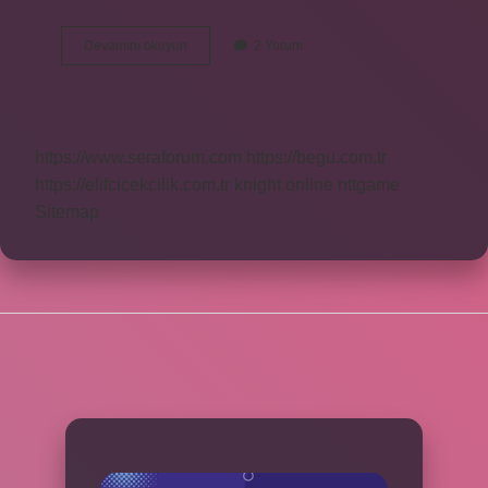
Cis
Devamını okuyun
2 Yorum
boy
nedir
https://www.seraforum.com
https://begu.com.tr
https://elifcicekcilik.com.tr
knight online
nttgame
Sitemap
SIDEBAR