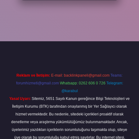
per
Reklam ve İletişim:
E-mail:
backlinkpaneli@gmail.com
Teams:
forumhizmeti@gmail.com
Whatsapp: 0262 606 0 726
Telegram:
@karabul
Yasal Uyarı:
Sitemiz, 5651 Sayılı Kanun gereğince Bilgi Teknolojileri ve
İletişim Kurumu (BTK) tarafından onaylanmış bir Yer Sağlayıcı olarak
hizmet vermektedir. Bu nedenle, sitedeki içerikleri proaktif olarak
denetleme veya araştırma yükümlülüğümüz bulunmamaktadır. Ancak,
üyelerimiz yazdıkları içeriklerin sorumluluğunu taşımakta olup, siteye
üye olarak bu sorumluluğu kabul etmiş sayılırlar. Bu internet sitesi,