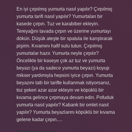
En iyi çırpılmış yumurta nasıl yapılır? Çırpılmış
yumurta tarifi nasıl yapılır? Yumurtaları bir
kasede çırpın. Tuz ve karabiber ekleyin.
Tereyağını tavada çırpın ve üzerine yumurtayı
dökün. Düşük ateşte bir spatula ile karıştırarak
pişirin. Kıvamını hafif sulu tutun. Çırpılmış
yumurtalar hazır. Yumurta neyle çırpılır?
Öncelikle bir kaseye çok az tuz ve yumurta
beyazı (ya da sadece yumurta beyazı) koyup
mikser yardımıyla hepsini iyice çırpın. Yumurta
beyazını tatlı bir tarifte kullanmak istiyorsanız,
toz şekeri azar azar ekleyin ve köpüklü bir
kıvama gelince çırpmaya devam edin. Pofuduk
yumurta nasıl yapılır? Kabarık bir omlet nasıl
yapılır? Yumurta beyazlarını köpüklü bir kıvama
gelene kadar çırpın.…