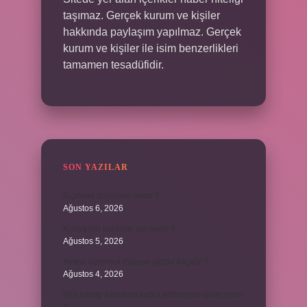
taşımaz. Gerçek kurum ve kişiler
hakkında paylaşım yapılmaz. Gerçek
kurum ve kişiler ile isim benzerlikleri
tamamen tesadüfidir.
SON YAZILAR
Biçimsel düşünme nedir ?
Ağustos 6, 2026
Konya’nın tatlısının adı nedir ?
Ağustos 5, 2026
Avans ödemesi maaşın yüzde kaçıdır ?
Ağustos 4, 2026
689 hesap kanunen kabul edilmeyen gider mıdır