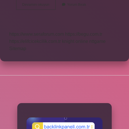
Çıtır
Devamını okuyun
Yorum Bırak
Yumurta
Nasıl
Yapılır
https://www.seraforum.com
https://begu.com.tr
https://elifcicekcilik.com.tr
knight online
nttgame
Sitemap
SIDEBAR