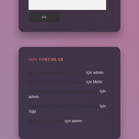
Arama
SON YORUMLAR
Amortisman Vergiden Düşülür Mü
için
admin
Amortisman Vergiden Düşülür Mü
için
Melis
Modernleşme Toplumsal Olay Mı Olgu Mu
için
admin
Modernleşme Toplumsal Olay Mı Olgu Mu
için
Yiğit
Toplantı Nisabı Nedir
için
admin