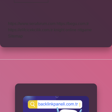
Arapça
Ne
Demek
https://www.seraforum.com
https://begu.com.tr
https://elifcicekcilik.com.tr
knight online
nttgame
Sitemap
SIDEBAR