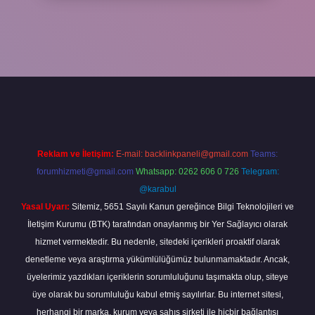
xper
Reklam ve İletişim:
E-mail:
backlinkpaneli@gmail.com
Teams:
forumhizmeti@gmail.com
Whatsapp: 0262 606 0 726
Telegram:
@karabul
Yasal Uyarı:
Sitemiz, 5651 Sayılı Kanun gereğince Bilgi Teknolojileri ve
İletişim Kurumu (BTK) tarafından onaylanmış bir Yer Sağlayıcı olarak
hizmet vermektedir. Bu nedenle, sitedeki içerikleri proaktif olarak
denetleme veya araştırma yükümlülüğümüz bulunmamaktadır. Ancak,
üyelerimiz yazdıkları içeriklerin sorumluluğunu taşımakta olup, siteye
üye olarak bu sorumluluğu kabul etmiş sayılırlar. Bu internet sitesi,
herhangi bir marka, kurum veya şahıs şirketi ile hiçbir bağlantısı