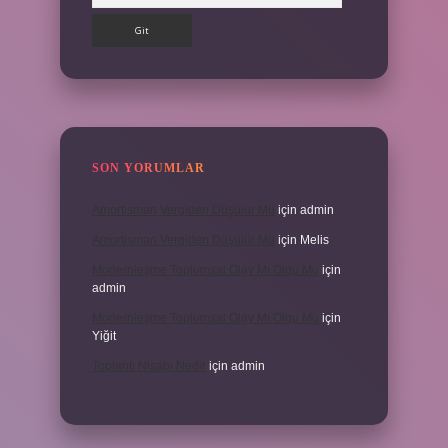
SON YORUMLAR
Amortisman Vergiden Düşülür Mü
için
admin
Amortisman Vergiden Düşülür Mü
için
Melis
Modernleşme Toplumsal Olay Mı Olgu Mu
için
admin
Modernleşme Toplumsal Olay Mı Olgu Mu
için
Yiğit
Toplantı Nisabı Nedir
için
admin