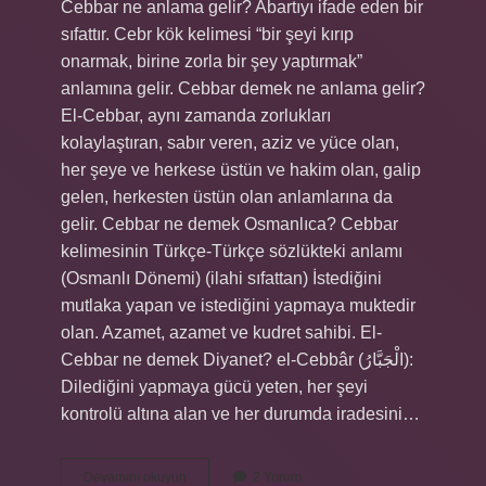
Cebbar ne anlama gelir? Abartıyı ifade eden bir
sıfattır. Cebr kök kelimesi “bir şeyi kırıp
onarmak, birine zorla bir şey yaptırmak”
anlamına gelir. Cebbar demek ne anlama gelir?
El-Cebbar, aynı zamanda zorlukları
kolaylaştıran, sabır veren, aziz ve yüce olan,
her şeye ve herkese üstün ve hakim olan, galip
gelen, herkesten üstün olan anlamlarına da
gelir. Cebbar ne demek Osmanlıca? Cebbar
kelimesinin Türkçe-Türkçe sözlükteki anlamı
(Osmanlı Dönemi) (ilahi sıfattan) İstediğini
mutlaka yapan ve istediğini yapmaya muktedir
olan. Azamet, azamet ve kudret sahibi. El-
Cebbar ne demek Diyanet? el-Cebbâr (الْجَبَّارُ):
Dilediğini yapmaya gücü yeten, her şeyi
kontrolü altına alan ve her durumda iradesini…
Cebbar
Devamını okuyun
2 Yorum