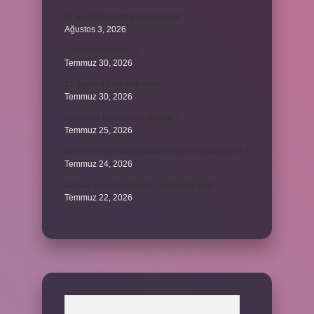
31 ile bölünebilme kuralı nedir ?
Ağustos 3, 2026
Şigar nikahı nedir ?
Temmuz 30, 2026
21 sayısı 42’nin katı mıdır ?
Temmuz 30, 2026
Kalkınma kavramı ne demek ?
Temmuz 25, 2026
Kartal Adliyesi hangi Marmaray durağına yakın ?
Temmuz 24, 2026
hassas koruma bölgesi ne anlama gelir ?
Temmuz 22, 2026
Arama