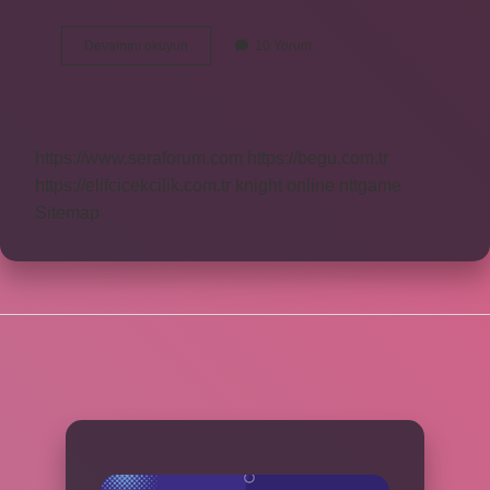
Can
Devamını okuyun
10 Yorum
Yaman
Alevi
Mi
https://www.seraforum.com
https://begu.com.tr
https://elifcicekcilik.com.tr
knight online
nttgame
Sitemap
SIDEBAR