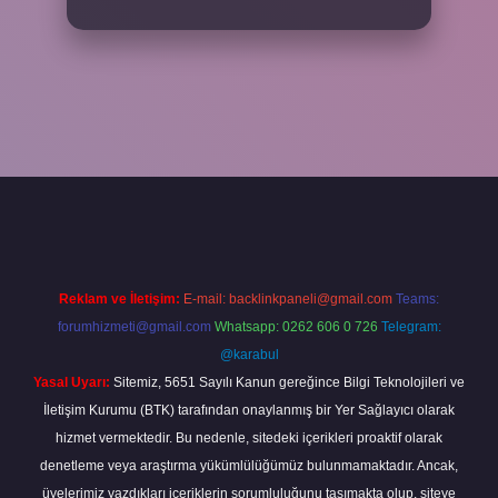
per
Reklam ve İletişim:
E-mail:
backlinkpaneli@gmail.com
Teams:
forumhizmeti@gmail.com
Whatsapp: 0262 606 0 726
Telegram:
@karabul
Yasal Uyarı:
Sitemiz, 5651 Sayılı Kanun gereğince Bilgi Teknolojileri ve
İletişim Kurumu (BTK) tarafından onaylanmış bir Yer Sağlayıcı olarak
hizmet vermektedir. Bu nedenle, sitedeki içerikleri proaktif olarak
denetleme veya araştırma yükümlülüğümüz bulunmamaktadır. Ancak,
üyelerimiz yazdıkları içeriklerin sorumluluğunu taşımakta olup, siteye