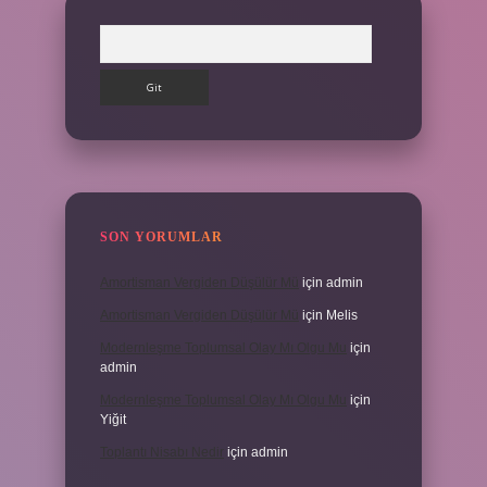
Arama
SON YORUMLAR
Amortisman Vergiden Düşülür Mü
için
admin
Amortisman Vergiden Düşülür Mü
için
Melis
Modernleşme Toplumsal Olay Mı Olgu Mu
için
admin
Modernleşme Toplumsal Olay Mı Olgu Mu
için
Yiğit
Toplantı Nisabı Nedir
için
admin