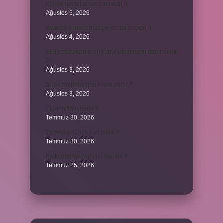
Konya’nın tatlısının adı nedir ?
Ağustos 5, 2026
Avans ödemesi maaşın yüzde kaçıdır ?
Ağustos 4, 2026
689 hesap kanunen kabul edilmeyen gider mıdır
?
Ağustos 3, 2026
31 ile bölünebilme kuralı nedir ?
Ağustos 3, 2026
Şigar nikahı nedir ?
Temmuz 30, 2026
21 sayısı 42’nin katı mıdır ?
Temmuz 30, 2026
Kalkınma kavramı ne demek ?
Temmuz 25, 2026