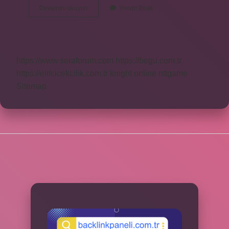
Bir
Devamını okuyun
Yorum Bırak
Sürü
Ne
https://www.seraforum.com
https://begu.com.tr
https://elifcicekcilik.com.tr
knight online
nttgame
Sitemap
SIDEBAR