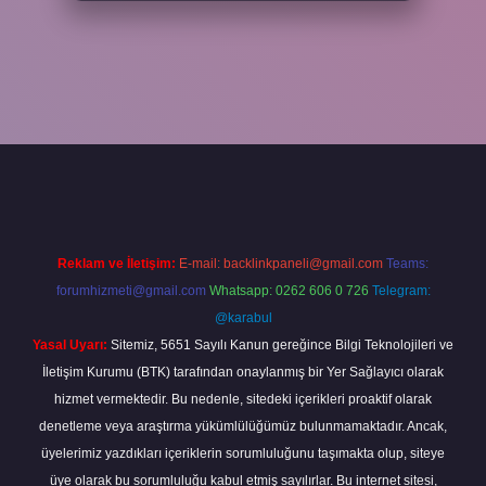
xper
Reklam ve İletişim:
E-mail:
backlinkpaneli@gmail.com
Teams:
forumhizmeti@gmail.com
Whatsapp: 0262 606 0 726
Telegram:
@karabul
Yasal Uyarı:
Sitemiz, 5651 Sayılı Kanun gereğince Bilgi Teknolojileri ve
İletişim Kurumu (BTK) tarafından onaylanmış bir Yer Sağlayıcı olarak
hizmet vermektedir. Bu nedenle, sitedeki içerikleri proaktif olarak
denetleme veya araştırma yükümlülüğümüz bulunmamaktadır. Ancak,
üyelerimiz yazdıkları içeriklerin sorumluluğunu taşımakta olup, siteye
üye olarak bu sorumluluğu kabul etmiş sayılırlar. Bu internet sitesi,