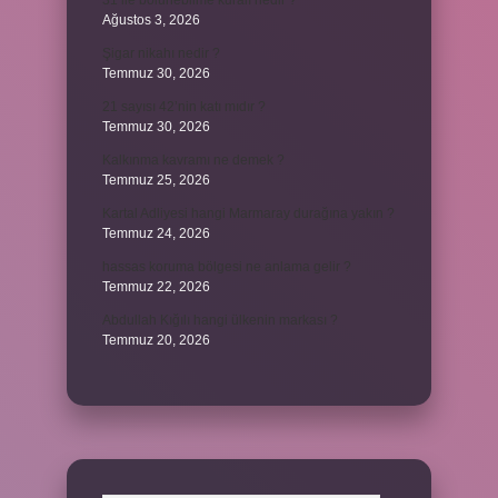
31 ile bölünebilme kuralı nedir ?
Ağustos 3, 2026
Şigar nikahı nedir ?
Temmuz 30, 2026
21 sayısı 42’nin katı mıdır ?
Temmuz 30, 2026
Kalkınma kavramı ne demek ?
Temmuz 25, 2026
Kartal Adliyesi hangi Marmaray durağına yakın ?
Temmuz 24, 2026
hassas koruma bölgesi ne anlama gelir ?
Temmuz 22, 2026
Abdullah Kığılı hangi ülkenin markası ?
Temmuz 20, 2026