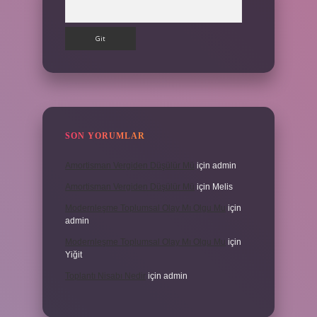
Arama
SON YORUMLAR
Amortisman Vergiden Düşülür Mü
için
admin
Amortisman Vergiden Düşülür Mü
için
Melis
Modernleşme Toplumsal Olay Mı Olgu Mu
için
admin
Modernleşme Toplumsal Olay Mı Olgu Mu
için
Yiğit
Toplantı Nisabı Nedir
için
admin