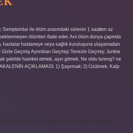
EK
 Semptomlar ile ölüm arasındaki sürenin 1 saatten az
e beklenmeyen ölümleri ifade eder. Ani ölüm dünya çapında
m, hastalar hastaneye veya sağlık kuruluşuna ulaşamadan
Gizle Geçmiş Ayrıntıları Geçmişi Temizle Geçmiş: Junkie
k şekilde hareket etmek, aşırı gitmek. Ne oldu tureng? ne
 MAKALENİN AÇIKLAMASI: 1) Şaşırmak; 2) Üzülmek. Kalp
s://elifcicekcilik.com.tr
knight online
nttgame
Sitemap