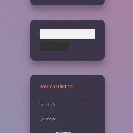
Arama
SON YORUMLAR
Amortisman Vergiden Düşülür Mü
için
admin
Amortisman Vergiden Düşülür Mü
için
Melis
Modernleşme Toplumsal Olay Mı