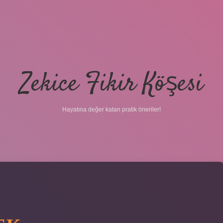
Zekice Fikir Köşesi
Hayatına değer katan pratik öneriler!