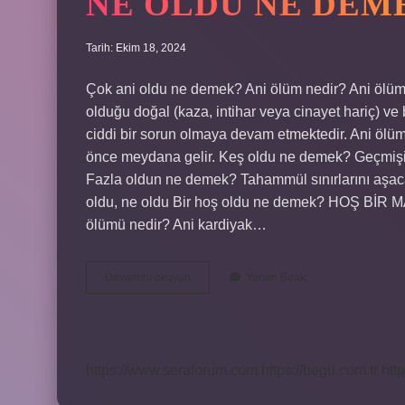
NE OLDU NE DEM
Tarih: Ekim 18, 2024
Çok ani oldu ne demek? Ani ölüm nedir? Ani ölüm;
olduğu doğal (kaza, intihar veya cinayet hariç) v
ciddi bir sorun olmaya devam etmektedir. Ani ölü
önce meydana gelir. Keş oldu ne demek? Geçmişi 
Fazla oldun ne demek? Tahammül sınırlarını aşaca
oldu, ne oldu Bir hoş oldu ne demek? HOŞ BİR
ölümü nedir? Ani kardiyak…
Ne
Devamını okuyun
Yorum Bırak
Oldu
Ne
Demek
https://www.seraforum.com
https://begu.com.tr
http