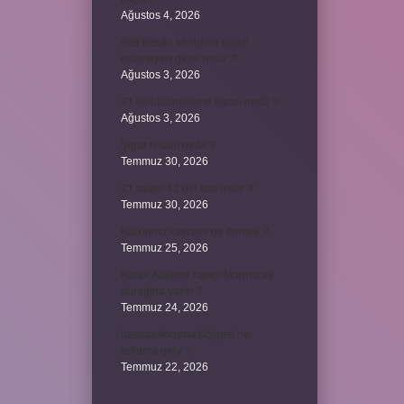
Ağustos 4, 2026
689 hesap kanunen kabul
edilmeyen gider mıdır ?
Ağustos 3, 2026
31 ile bölünebilme kuralı nedir ?
Ağustos 3, 2026
Şigar nikahı nedir ?
Temmuz 30, 2026
21 sayısı 42’nin katı mıdır ?
Temmuz 30, 2026
Kalkınma kavramı ne demek ?
Temmuz 25, 2026
Kartal Adliyesi hangi Marmaray
durağına yakın ?
Temmuz 24, 2026
hassas koruma bölgesi ne
anlama gelir ?
Temmuz 22, 2026