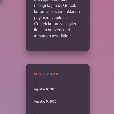
niteliği taşımaz. Gerçek
kurum ve kişiler hakkında
paylaşım yapılmaz.
Gerçek kurum ve kişiler
ile isim benzerlikleri
tamamen tesadüfidir.
SON YAZILAR
Biçimsel düşünme nedir ?
Ağustos 6, 2026
Konya’nın tatlısının adı nedir ?
Ağustos 5, 2026
Avans ödemesi maaşın yüzde
kaçıdır ?