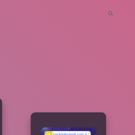
SIDEBAR
betxper