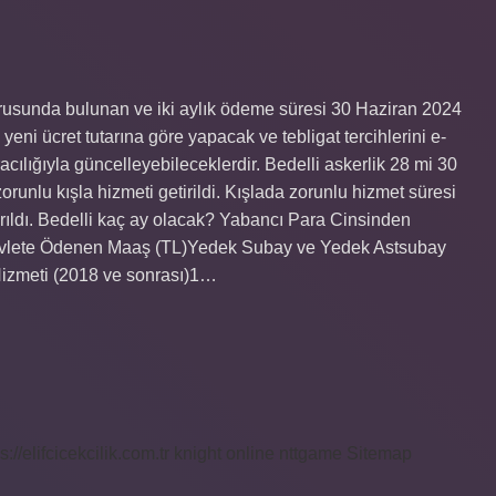
vurusunda bulunan ve iki aylık ödeme süresi 30 Haziran 2024
eni ücret tutarına göre yapacak ve tebligat tercihlerini e-
acılığıyla güncelleyebileceklerdir. Bedelli askerlik 28 mi 30
orunlu kışla hizmeti getirildi. Kışlada zorunlu hizmet süresi
ıldı. Bedelli kaç ay olacak? Yabancı Para Cinsinden
Devlete Ödenen Maaş (TL)Yedek Subay ve Yedek Astsubay
Hizmeti (2018 ve sonrası)1…
s://elifcicekcilik.com.tr
knight online
nttgame
Sitemap