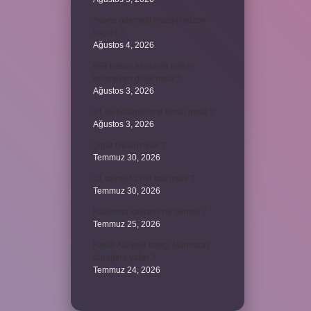
Avans ödemesi maaşın yüzde
kaçıdır ?
Ağustos 4, 2026
689 hesap kanunen kabul
edilmeyen gider mıdır ?
Ağustos 3, 2026
31 ile bölünebilme kuralı nedir ?
Ağustos 3, 2026
Şigar nikahı nedir ?
Temmuz 30, 2026
21 sayısı 42’nin katı mıdır ?
Temmuz 30, 2026
Kalkınma kavramı ne demek ?
Temmuz 25, 2026
Kartal Adliyesi hangi Marmaray
durağına yakın ?
Temmuz 24, 2026