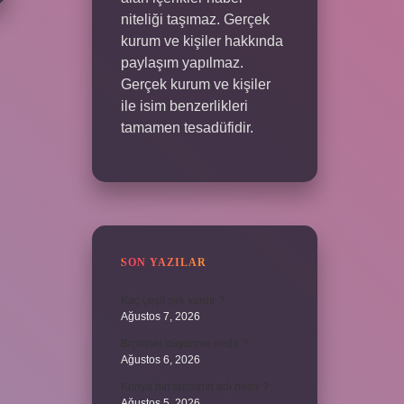
niteliği taşımaz. Gerçek
kurum ve kişiler hakkında
paylaşım yapılmaz.
Gerçek kurum ve kişiler
ile isim benzerlikleri
tamamen tesadüfidir.
SON YAZILAR
Kaç çeşit şirk vardır ?
Ağustos 7, 2026
Biçimsel düşünme nedir ?
Ağustos 6, 2026
Konya’nın tatlısının adı nedir ?
Ağustos 5, 2026