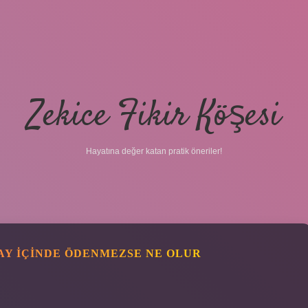
Zekice Fikir Köşesi
Hayatına değer katan pratik öneriler!
 AY IÇINDE ÖDENMEZSE NE OLUR