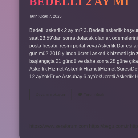
BEDELLI 2 AY MI
Tarih: Ocak 7, 2025
Bedelli askerlik 2 ay mı? 3. Bedelli askerlik baş
saat 23:59’dan sonra dolacak olanlar, ödemelerini y
posta hesabı, resmi portal veya Askerlik Dairesi ar
gün mü? 2018 yılında ücretli askerlik hizmeti için z
başlangıçta 21 gündü ve daha sonra 28 güne çıkar
Askerlik HizmetiAskerlik HizmetiHizmet Süresi
12 ayYokEr ve Astsubay 6 ayYokÜcretli Askerlik 
Bedelli
Devamını okuyun
Yorum Bırak
2
Ay
Mı
https://www.seraforum.com
https://begu.com.tr
http