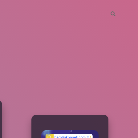
SIDEBAR
betxper