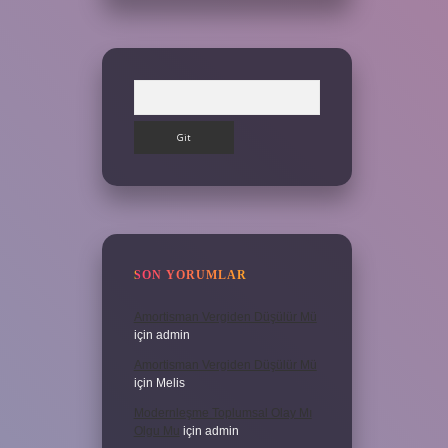
Arama
SON YORUMLAR
Amortisman Vergiden Düşülür Mü
için
admin
Amortisman Vergiden Düşülür Mü
için
Melis
Modernleşme Toplumsal Olay Mı
Olgu Mu
için
admin