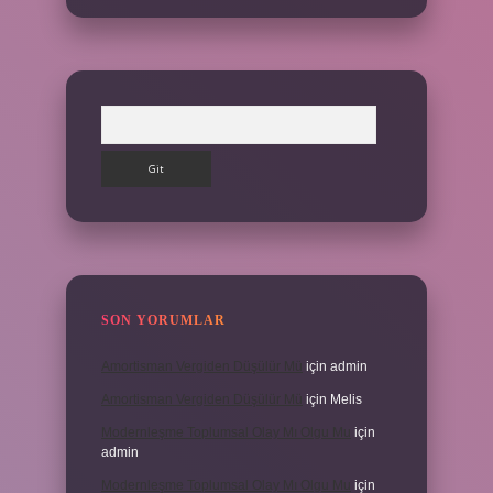
Arama
SON YORUMLAR
Amortisman Vergiden Düşülür Mü
için
admin
Amortisman Vergiden Düşülür Mü
için
Melis
Modernleşme Toplumsal Olay Mı Olgu Mu
için
admin
Modernleşme Toplumsal Olay Mı Olgu Mu
için