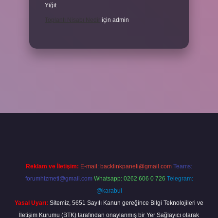
Yiğit
Toplantı Nisabı Nedir
için
admin
per
Reklam ve İletişim:
E-mail:
backlinkpaneli@gmail.com
Teams:
forumhizmeti@gmail.com
Whatsapp: 0262 606 0 726
Telegram:
@karabul
Yasal Uyarı:
Sitemiz, 5651 Sayılı Kanun gereğince Bilgi Teknolojileri ve
İletişim Kurumu (BTK) tarafından onaylanmış bir Yer Sağlayıcı olarak