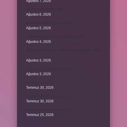
Ağustos 7, 2026
Biçimsel düşünme nedir ?
Ağustos 6, 2026
Konya’nın tatlısının adı nedir ?
Ağustos 5, 2026
Avans ödemesi maaşın yüzde kaçıdır ?
Ağustos 4, 2026
689 hesap kanunen kabul edilmeyen gider mıdır
?
Ağustos 3, 2026
31 ile bölünebilme kuralı nedir ?
Ağustos 3, 2026
Şigar nikahı nedir ?
Temmuz 30, 2026
21 sayısı 42’nin katı mıdır ?
Temmuz 30, 2026
Kalkınma kavramı ne demek ?
Temmuz 25, 2026