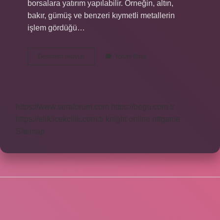
borsalara yatırım yapılabilir. Örneğin, altın,
bakır, gümüş ve benzeri kıymetli metallerin
işlem gördüğü…
Bakır
Devamını okuyun
Yorum Bırak
Emtia
Hangi
Bankadan
Alınır
https://www.seraforum.com
https://begu.com.tr
https://elifcicekcilik.com.tr
knight online
nttgame
Sitemap
SIDEBAR