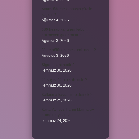
Avans ödemesi maaşın yüzde
kaçıdır ?
Ağustos 4, 2026
689 hesap kanunen kabul
edilmeyen gider mıdır ?
Ağustos 3, 2026
31 ile bölünebilme kuralı nedir ?
Ağustos 3, 2026
Şigar nikahı nedir ?
Temmuz 30, 2026
21 sayısı 42’nin katı mıdır ?
Temmuz 30, 2026
Kalkınma kavramı ne demek ?
Temmuz 25, 2026
Kartal Adliyesi hangi Marmaray
durağına yakın ?
Temmuz 24, 2026