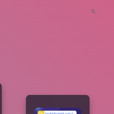
SIDEBAR
betxper