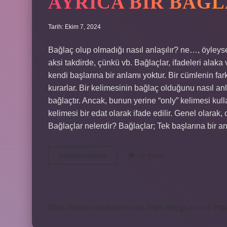
AYRICA BIR BAĞL
Tarih: Ekim 7, 2024
Bağlaç olup olmadığı nasıl anlaşılır? ne…, öyleyse,
aksi takdirde, çünkü vb. Bağlaçlar, ifadeleri ala
kendi başlarına bir anlamı yoktur. Bir cümlenin farkl
kurarlar. Bir kelimesinin bağlaç olduğunu nasıl anl
bağlaçtır. Ancak, bunun yerine “only” kelimesi kull
kelimesi bir edat olarak ifade edilir. Genel olarak,
Bağlaçlar nelerdir? Bağlaçlar; Tek başlarına bir
Ayrıca
Devamını okuyun
10 Yorum
Bir
Bağlaç
Mı
https://www.seraforum.com
https://begu.com.tr
http