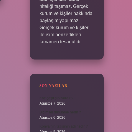
niteliği taşımaz. Gerçek
kurum ve kişiler hakkında
paylaşım yapılmaz.
Gerçek kurum ve kişiler
ile isim benzerlikleri
tamamen tesadüfidir.
SON YAZILAR
Kaç çeşit şirk vardır ?
Ağustos 7, 2026
Biçimsel düşünme nedir ?
Ağustos 6, 2026
Konya’nın tatlısının adı nedir ?
Ağustos 5, 2026