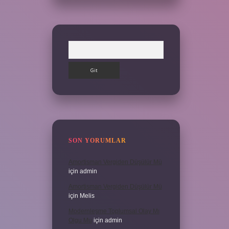
Arama
SON YORUMLAR
Amortisman Vergiden Düşülür Mü
için
admin
Amortisman Vergiden Düşülür Mü
için
Melis
Modernleşme Toplumsal Olay Mı
Olgu Mu
için
admin