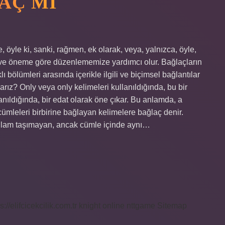
AÇ MI
 öyle ki, sanki, rağmen, ek olarak, veya, yalnızca, öyle,
ka ve öneme göre düzenlememize yardımcı olur. Bağlaçların
ı bölümleri arasında içerikle ilgili ve biçimsel bağlantılar
arız? Only veya only kelimeleri kullanıldığında, bu bir
anıldığında, bir edat olarak öne çıkar. Bu anlamda, a
 cümleleri birbirine bağlayan kelimelere bağlaç denir.
 anlam taşımayan, ancak cümle içinde aynı…
s://elifcicekcilik.com.tr
knight online
nttgame
Sitemap