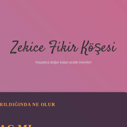
Zekice Fikir Köşesi
Hayatına değer katan pratik öneriler!
RILDIĞINDA NE OLUR