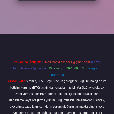
per
Reklam ve İletişim:
E-mail:
backlinkpaneli@gmail.com
Teams:
forumhizmeti@gmail.com
Whatsapp: 0262 606 0 726
Telegram:
@karabul
Yasal Uyarı:
Sitemiz, 5651 Sayılı Kanun gereğince Bilgi Teknolojileri ve
İletişim Kurumu (BTK) tarafından onaylanmış bir Yer Sağlayıcı olarak
hizmet vermektedir. Bu nedenle, sitedeki içerikleri proaktif olarak
denetleme veya araştırma yükümlülüğümüz bulunmamaktadır. Ancak,
üyelerimiz yazdıkları içeriklerin sorumluluğunu taşımakta olup, siteye
üye olarak bu sorumluluğu kabul etmiş sayılırlar. Bu internet sitesi,