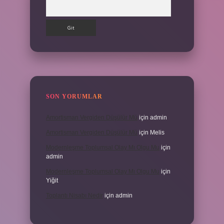
Arama
SON YORUMLAR
Amortisman Vergiden Düşülür Mü
için
admin
Amortisman Vergiden Düşülür Mü
için
Melis
Modernleşme Toplumsal Olay Mı Olgu Mu
için
admin
Modernleşme Toplumsal Olay Mı Olgu Mu
için
Yiğit
Toplantı Nisabı Nedir
için
admin