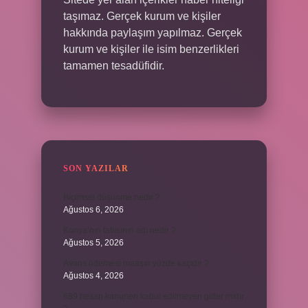
taşımaz. Gerçek kurum ve kişiler
hakkında paylaşım yapılmaz. Gerçek
kurum ve kişiler ile isim benzerlikleri
tamamen tesadüfidir.
SON YAZILAR
Biçimsel düşünme nedir ?
Ağustos 6, 2026
Konya’nın tatlısının adı nedir ?
Ağustos 5, 2026
Avans ödemesi maaşın yüzde kaçıdır ?
Ağustos 4, 2026
689 hesap kanunen kabul edilmeyen gider mıdır