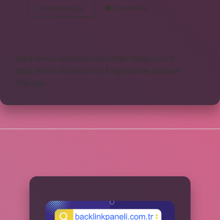
Ayse
Devamını okuyun
Yorum Bırak
Kosar
Kac
Yasinda
https://www.seraforum.com
https://begu.com.tr
https://elifcicekcilik.com.tr
knight online
nttgame
Sitemap
SIDEBAR