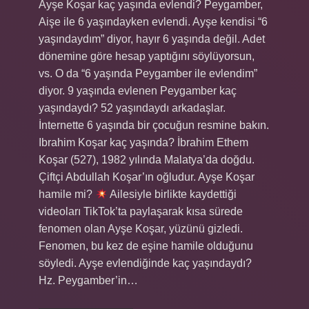
Ayşe Koşar kaç yaşında evlendi? Peygamber,
Aişe ile 6 yaşındayken evlendi. Ayşe kendisi “6
yaşındaydım” diyor, hayır 6 yaşında değil. Adet
dönemine göre hesap yaptığını söylüyorsun,
vs. O da “6 yaşında Peygamber ile evlendim”
diyor. 9 yaşında evlenen Peygamber kaç
yaşındaydı? 52 yaşındaydı arkadaşlar.
İnternette 6 yaşında bir çocuğun resmine bakın.
Ibrahim Koşar kaç yaşında? İbrahim Ethem
Koşar (527), 1982 yılında Malatya’da doğdu.
Çiftçi Abdullah Koşar’ın oğludur. Ayşe Koşar
hamile mi?
Ailesiyle birlikte kaydettiği
videoları TikTok’ta paylaşarak kısa sürede
fenomen olan Ayşe Koşar, yüzünü gizledi.
Fenomen, bu kez de eşine hamile olduğunu
söyledi. Ayşe evlendiğinde kaç yaşındaydı?
Hz. Peygamber’in…