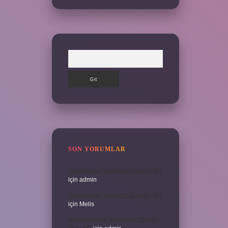
Arama
SON YORUMLAR
Amortisman Vergiden Düşülür Mü
için
admin
Amortisman Vergiden Düşülür Mü
için
Melis
Modernleşme Toplumsal Olay Mı