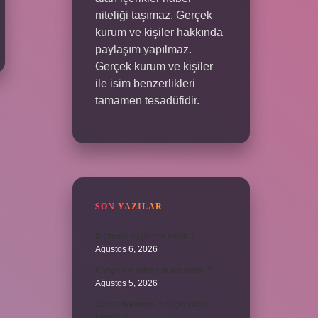
niteliği taşımaz. Gerçek
kurum ve kişiler hakkında
paylaşım yapılmaz.
Gerçek kurum ve kişiler
ile isim benzerlikleri
tamamen tesadüfidir.
SON YAZILAR
Biçimsel düşünme nedir ?
Ağustos 6, 2026
Konya’nın tatlısının adı nedir ?
Ağustos 5, 2026
Avans ödemesi maaşın yüzde
kaçıdır ?