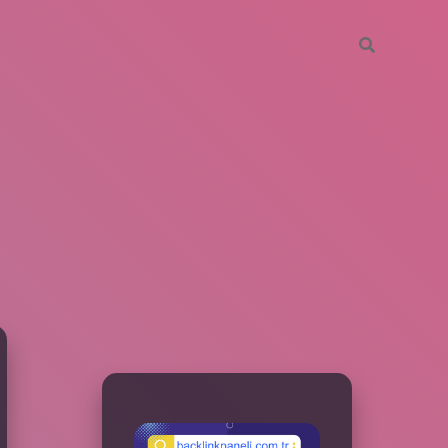
SIDEBAR
betxper