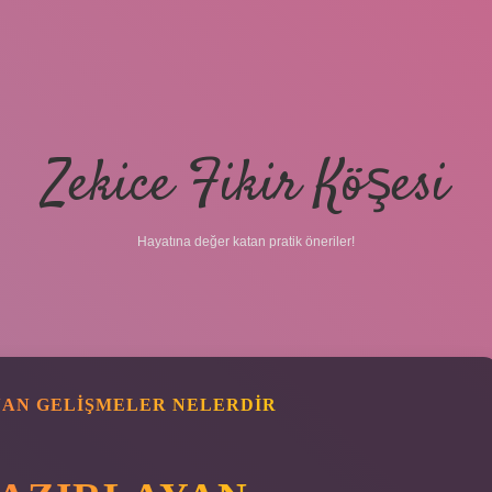
Zekice Fikir Köşesi
Hayatına değer katan pratik öneriler!
AN GELIŞMELER NELERDIR