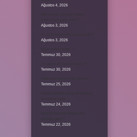
Ağustos 4, 2026
689 hesap kanunen kabul
edilmeyen gider mıdır ?
Ağustos 3, 2026
31 ile bölünebilme kuralı nedir ?
Ağustos 3, 2026
Şigar nikahı nedir ?
Temmuz 30, 2026
21 sayısı 42’nin katı mıdır ?
Temmuz 30, 2026
Kalkınma kavramı ne demek ?
Temmuz 25, 2026
Kartal Adliyesi hangi Marmaray
durağına yakın ?
Temmuz 24, 2026
hassas koruma bölgesi ne
anlama gelir ?
Temmuz 22, 2026