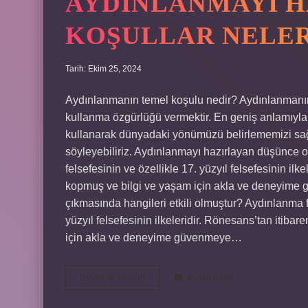
AYDINLANMAYI H
KOŞULLAR NELE
Tarih: Ekim 25, 2024
Aydınlanmanın temel koşulu nedir? Aydınlanmanın 
kullanma özgürlüğü vermektir. En geniş anlamıyla 
kullanarak dünyadaki yönümüzü belirlememizi sağ
söyleyebiliriz. Aydınlanmayı hazırlayan düşünce 
felsefesinin ve özellikle 17. yüzyıl felsefesinin il
kopmuş ve bilgi ve yaşam için akla ve deneyime g
çıkmasında hangileri etkili olmuştur? Aydınlanma 
yüzyıl felsefesinin ilkeleridir. Rönesans’tan itiba
için akla ve deneyime güvenmeye…
Aydınlanmayı
Devamını okuyun
Yorum Bırak
Hazırlayan
Koşullar