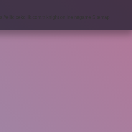
s://elifcicekcilik.com.tr
knight online
nttgame
Sitemap