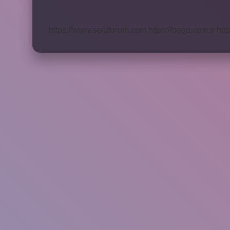
Nelerdir
https://www.seraforum.com
https://begu.com.tr
http