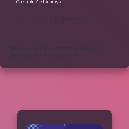
Gaziantep’te bir araya…
Malatya
Devamını okuyun
Yorum Bırak
Drejan
Aşireti
Kaç
Kişi
https://www.seraforum.com
https://begu.com.tr
https://elifcicekcilik.com.tr
Sitemap
SIDEBAR