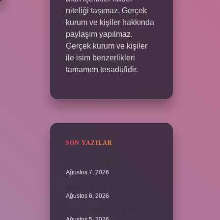
niteliği taşımaz. Gerçek
kurum ve kişiler hakkında
paylaşım yapılmaz.
Gerçek kurum ve kişiler
ile isim benzerlikleri
tamamen tesadüfidir.
SON YAZILAR
Kaç çeşit şirk vardır ?
Ağustos 7, 2026
Biçimsel düşünme nedir ?
Ağustos 6, 2026
Konya’nın tatlısının adı nedir ?
Ağustos 5, 2026