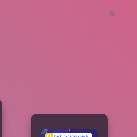
SIDEBAR
betxper