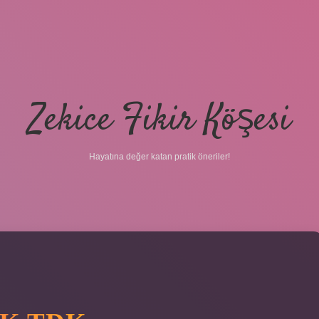
Zekice Fikir Köşesi
Hayatına değer katan pratik öneriler!