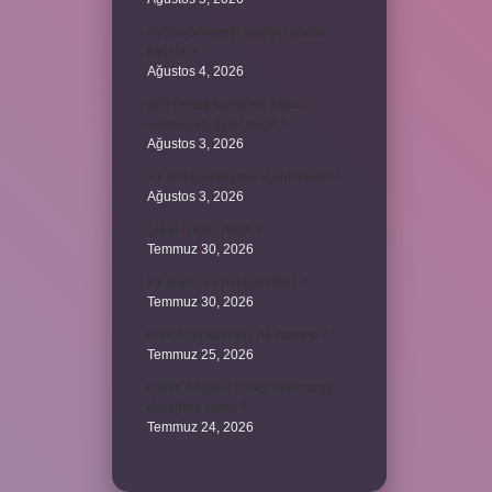
Avans ödemesi maaşın yüzde
kaçıdır ?
Ağustos 4, 2026
689 hesap kanunen kabul
edilmeyen gider mıdır ?
Ağustos 3, 2026
31 ile bölünebilme kuralı nedir ?
Ağustos 3, 2026
Şigar nikahı nedir ?
Temmuz 30, 2026
21 sayısı 42’nin katı mıdır ?
Temmuz 30, 2026
Kalkınma kavramı ne demek ?
Temmuz 25, 2026
Kartal Adliyesi hangi Marmaray
durağına yakın ?
Temmuz 24, 2026