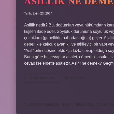
ASILLIK NE DEM
Tarih: Ekim 23, 2024
Asillik nedir? Bu, doğumları veya hükümdarın karar
kişileri ifade eder. Soyluluk durumuna soyluluk v
çocuklara (genellikle babadan oğula) geçer. Asill
genellikle kalıcı, dayanıklı ve etkileyici bir yapı v
“Asil” bilmecesine oldukça fazla cevap olduğu söyl
Buna göre bu cevaplar asalet, cömertlik, asalet, s
cevap ise elbette asalettir. Asırlı ne demek? Geç
Asillik
Devamını okuyun
Yorum Bırak
Ne
Demek
Tdk
https://www.seraforum.com
https://begu.com.tr
http