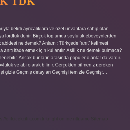
EK TDK
ıyla belirli ayrıcalıklara ve özel unvanlara sahip olan
eya lordluk denir. Birçok toplumda soyluluk ebeveynlerden
ik abidesi ne demek? Anlamı: Türkçede “anıt” kelimesi
eya anıtı ifade etmek için kullanılır. Asillik ne demek bulmaca?
enebilir. Ancak bunların arasında popüler olanlar da vardır.
oyluluk ve abi olarak bilinir. Gerçekten bilmeniz gereken
mişi gizle Geçmiş detayları Geçmişi temizle Geçmiş:…
s://elifcicekcilik.com.tr
knight online
nttgame
Sitemap