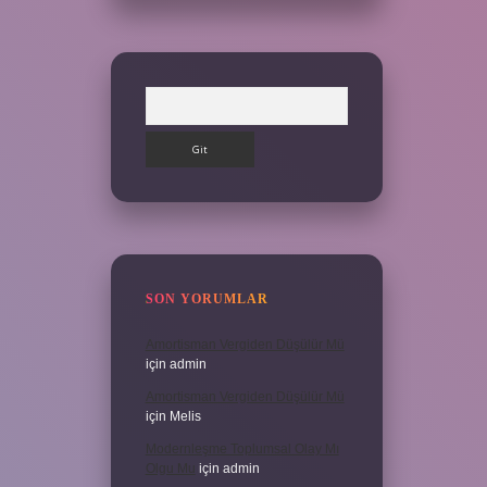
Arama
SON YORUMLAR
Amortisman Vergiden Düşülür Mü
için
admin
Amortisman Vergiden Düşülür Mü
için
Melis
Modernleşme Toplumsal Olay Mı
Olgu Mu
için
admin