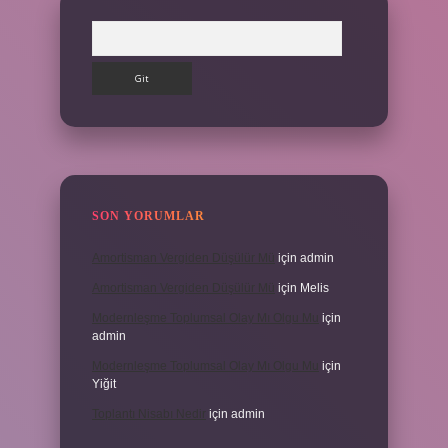
Arama
SON YORUMLAR
Amortisman Vergiden Düşülür Mü
için
admin
Amortisman Vergiden Düşülür Mü
için
Melis
Modernleşme Toplumsal Olay Mı Olgu Mu
için
admin
Modernleşme Toplumsal Olay Mı Olgu Mu
için
Yiğit
Toplantı Nisabı Nedir
için
admin