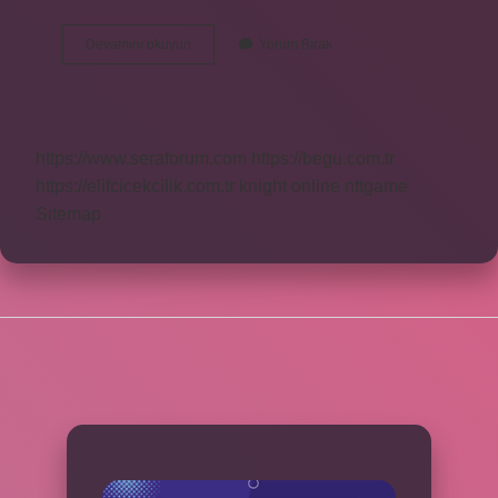
Asetik
Devamını okuyun
Yorum Bırak
Asit
Nerede
Bulunur
https://www.seraforum.com
https://begu.com.tr
https://elifcicekcilik.com.tr
knight online
nttgame
Sitemap
SIDEBAR