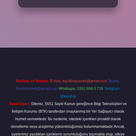
per
Reklam ve İletişim:
E-mail:
backlinkpaneli@gmail.com
Teams:
forumhizmeti@gmail.com
Whatsapp: 0262 606 0 726
Telegram:
@karabul
Yasal Uyarı:
Sitemiz, 5651 Sayılı Kanun gereğince Bilgi Teknolojileri ve
İletişim Kurumu (BTK) tarafından onaylanmış bir Yer Sağlayıcı olarak
hizmet vermektedir. Bu nedenle, sitedeki içerikleri proaktif olarak
denetleme veya araştırma yükümlülüğümüz bulunmamaktadır. Ancak,
üyelerimiz yazdıkları içeriklerin sorumluluğunu taşımakta olup, siteye