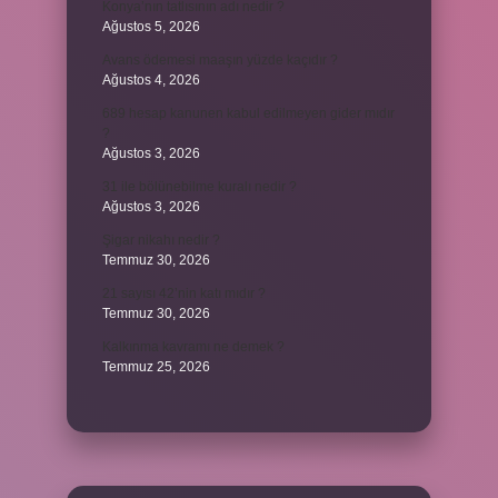
Konya’nın tatlısının adı nedir ?
Ağustos 5, 2026
Avans ödemesi maaşın yüzde kaçıdır ?
Ağustos 4, 2026
689 hesap kanunen kabul edilmeyen gider mıdır
?
Ağustos 3, 2026
31 ile bölünebilme kuralı nedir ?
Ağustos 3, 2026
Şigar nikahı nedir ?
Temmuz 30, 2026
21 sayısı 42’nin katı mıdır ?
Temmuz 30, 2026
Kalkınma kavramı ne demek ?
Temmuz 25, 2026