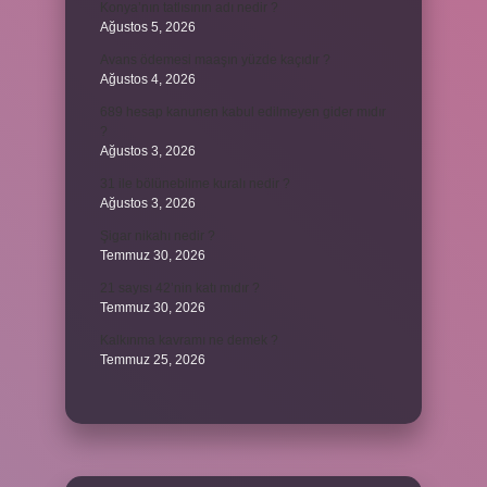
Konya’nın tatlısının adı nedir ?
Ağustos 5, 2026
Avans ödemesi maaşın yüzde kaçıdır ?
Ağustos 4, 2026
689 hesap kanunen kabul edilmeyen gider mıdır
?
Ağustos 3, 2026
31 ile bölünebilme kuralı nedir ?
Ağustos 3, 2026
Şigar nikahı nedir ?
Temmuz 30, 2026
21 sayısı 42’nin katı mıdır ?
Temmuz 30, 2026
Kalkınma kavramı ne demek ?
Temmuz 25, 2026