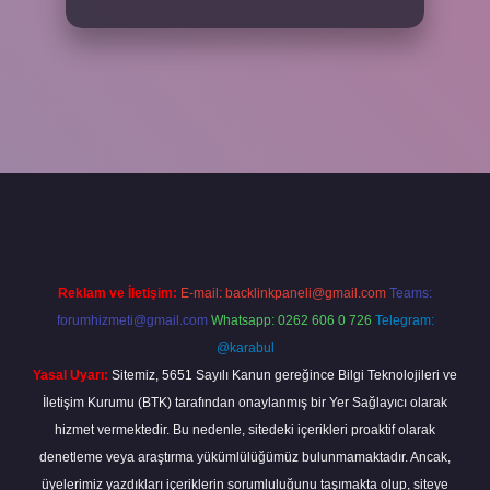
xper
Reklam ve İletişim:
E-mail:
backlinkpaneli@gmail.com
Teams:
forumhizmeti@gmail.com
Whatsapp: 0262 606 0 726
Telegram:
@karabul
Yasal Uyarı:
Sitemiz, 5651 Sayılı Kanun gereğince Bilgi Teknolojileri ve
İletişim Kurumu (BTK) tarafından onaylanmış bir Yer Sağlayıcı olarak
hizmet vermektedir. Bu nedenle, sitedeki içerikleri proaktif olarak
denetleme veya araştırma yükümlülüğümüz bulunmamaktadır. Ancak,
üyelerimiz yazdıkları içeriklerin sorumluluğunu taşımakta olup, siteye