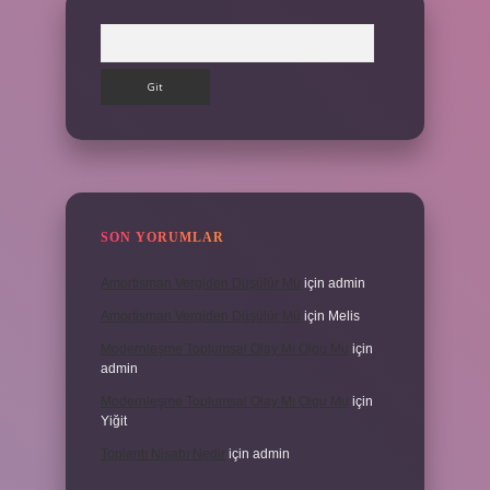
Arama
SON YORUMLAR
Amortisman Vergiden Düşülür Mü
için
admin
Amortisman Vergiden Düşülür Mü
için
Melis
Modernleşme Toplumsal Olay Mı Olgu Mu
için
admin
Modernleşme Toplumsal Olay Mı Olgu Mu
için
Yiğit
Toplantı Nisabı Nedir
için
admin