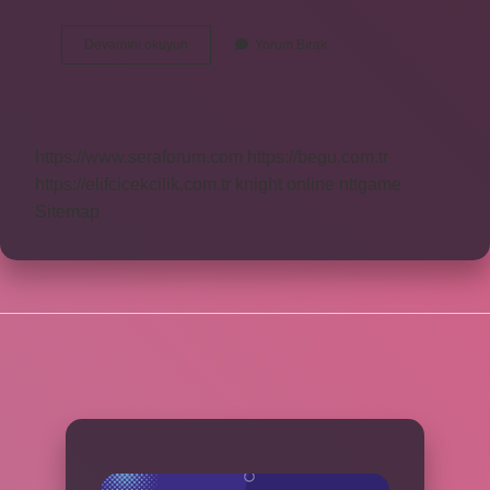
Agonist
Devamını okuyun
Yorum Bırak
Tip
Ne
Demek
https://www.seraforum.com
https://begu.com.tr
https://elifcicekcilik.com.tr
knight online
nttgame
Sitemap
SIDEBAR