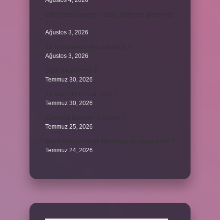
Ağustos 4, 2026
689 hesap kanunen kabul edilmeyen gider mıdır
?
Ağustos 3, 2026
31 ile bölünebilme kuralı nedir ?
Ağustos 3, 2026
Şigar nikahı nedir ?
Temmuz 30, 2026
21 sayısı 42’nin katı mıdır ?
Temmuz 30, 2026
Kalkınma kavramı ne demek ?
Temmuz 25, 2026
Kartal Adliyesi hangi Marmaray durağına yakın ?
Temmuz 24, 2026