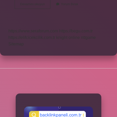
Dağ
Devamını okuyun
Yorum Bırak
Tavşanı
Kaç
Kg
https://www.seraforum.com
https://begu.com.tr
https://elifcicekcilik.com.tr
knight online
nttgame
Sitemap
SIDEBAR