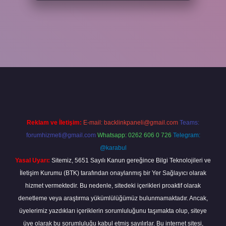
xper
Reklam ve İletişim:
E-mail:
backlinkpaneli@gmail.com
Teams:
forumhizmeti@gmail.com
Whatsapp: 0262 606 0 726
Telegram:
@karabul
Yasal Uyarı:
Sitemiz, 5651 Sayılı Kanun gereğince Bilgi Teknolojileri ve
İletişim Kurumu (BTK) tarafından onaylanmış bir Yer Sağlayıcı olarak
hizmet vermektedir. Bu nedenle, sitedeki içerikleri proaktif olarak
denetleme veya araştırma yükümlülüğümüz bulunmamaktadır. Ancak,
üyelerimiz yazdıkları içeriklerin sorumluluğunu taşımakta olup, siteye
üye olarak bu sorumluluğu kabul etmiş sayılırlar. Bu internet sitesi,