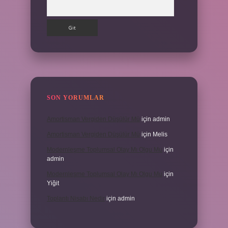
Arama
SON YORUMLAR
Amortisman Vergiden Düşülür Mü
için
admin
Amortisman Vergiden Düşülür Mü
için
Melis
Modernleşme Toplumsal Olay Mı Olgu Mu
için
admin
Modernleşme Toplumsal Olay Mı Olgu Mu
için
Yiğit
Toplantı Nisabı Nedir
için
admin