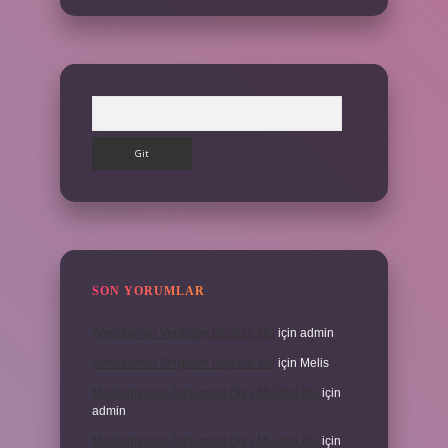
Arama
SON YORUMLAR
Amortisman Vergiden Düşülür Mü
için
admin
Amortisman Vergiden Düşülür Mü
için
Melis
Modernleşme Toplumsal Olay Mı Olgu Mu
için
admin
Modernleşme Toplumsal Olay Mı Olgu Mu
için