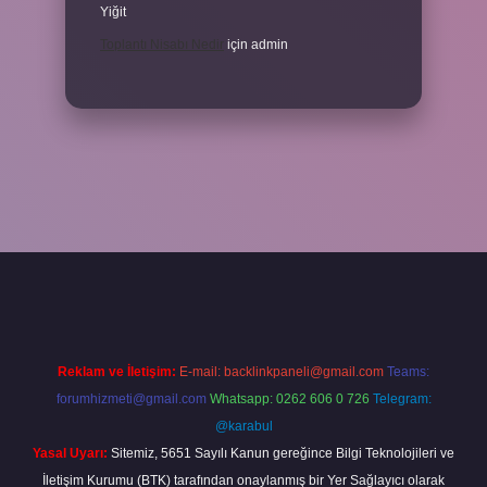
Yiğit
Toplantı Nisabı Nedir
için
admin
xper
Reklam ve İletişim:
E-mail:
backlinkpaneli@gmail.com
Teams:
forumhizmeti@gmail.com
Whatsapp: 0262 606 0 726
Telegram:
@karabul
Yasal Uyarı:
Sitemiz, 5651 Sayılı Kanun gereğince Bilgi Teknolojileri ve
İletişim Kurumu (BTK) tarafından onaylanmış bir Yer Sağlayıcı olarak