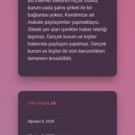
Bu internet sitesinin hiçbir marka,
kurum yada şahıs şirketi ile bir
bağlantısı yoktur. Kendimize ait
makale paylaşımları yapmaktayız.
Sitede yer alan içerikler haber niteliği
taşımaz. Gerçek kurum ve kişiler
hakkında paylaşım yapılmaz. Gerçek
kurum ve kişiler ile isim benzerlikleri
tamamen tesadüfidir.
SON YAZILAR
Biçimsel düşünme nedir ?
Ağustos 6, 2026
Konya’nın tatlısının adı nedir ?