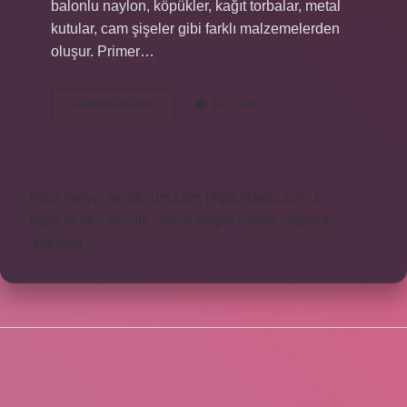
balonlu naylon, köpükler, kağıt torbalar, metal
kutular, cam şişeler gibi farklı malzemelerden
oluşur. Primer…
Ambalajlama
Devamını okuyun
14 Yorum
Türleri
Nelerdir
https://www.seraforum.com
https://begu.com.tr
https://elifcicekcilik.com.tr
knight online
nttgame
Sitemap
SIDEBAR