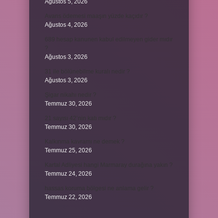
Ağustos 5, 2026
Avans ödemesi maaşın yüzde kaçıdır ?
Ağustos 4, 2026
689 hesap kanunen kabul edilmeyen gider mıdır
?
Ağustos 3, 2026
31 ile bölünebilme kuralı nedir ?
Ağustos 3, 2026
Şigar nikahı nedir ?
Temmuz 30, 2026
21 sayısı 42’nin katı mıdır ?
Temmuz 30, 2026
Kalkınma kavramı ne demek ?
Temmuz 25, 2026
Kartal Adliyesi hangi Marmaray durağına yakın ?
Temmuz 24, 2026
hassas koruma bölgesi ne anlama gelir ?
Temmuz 22, 2026