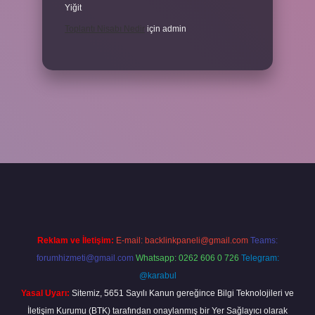
Yiğit
Toplantı Nisabı Nedir
için
admin
er
Reklam ve İletişim:
E-mail:
backlinkpaneli@gmail.com
Teams:
forumhizmeti@gmail.com
Whatsapp: 0262 606 0 726
Telegram:
@karabul
Yasal Uyarı:
Sitemiz, 5651 Sayılı Kanun gereğince Bilgi Teknolojileri ve
İletişim Kurumu (BTK) tarafından onaylanmış bir Yer Sağlayıcı olarak