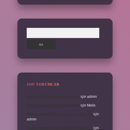
Arama
SON YORUMLAR
Amortisman Vergiden Düşülür Mü
için
admin
Amortisman Vergiden Düşülür Mü
için
Melis
Modernleşme Toplumsal Olay Mı Olgu Mu
için
admin
Modernleşme Toplumsal Olay Mı Olgu Mu
için