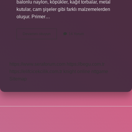
balonlu naylon, köpükler, kağıt torbalar, metal
kutular, cam şişeler gibi farklı malzemelerden
oluşur. Primer…
Ambalajlama
Devamını okuyun
14 Yorum
Türleri
Nelerdir
https://www.seraforum.com
https://begu.com.tr
https://elifcicekcilik.com.tr
knight online
nttgame
Sitemap
SIDEBAR