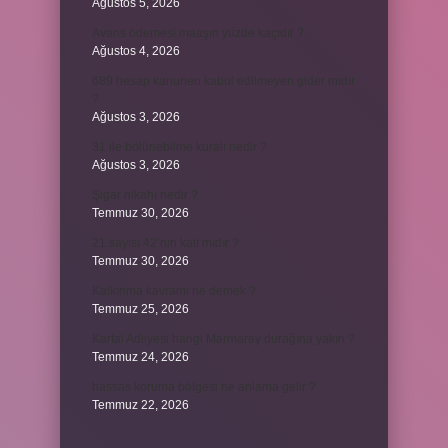
Ağustos 5, 2026
Avans ödemesi maaşın yüzde kaçıdır ?
Ağustos 4, 2026
689 hesap kanunen kabul edilmeyen gider mıdır
?
Ağustos 3, 2026
31 ile bölünebilme kuralı nedir ?
Ağustos 3, 2026
Şigar nikahı nedir ?
Temmuz 30, 2026
21 sayısı 42’nin katı mıdır ?
Temmuz 30, 2026
Kalkınma kavramı ne demek ?
Temmuz 25, 2026
Kartal Adliyesi hangi Marmaray durağına yakın ?
Temmuz 24, 2026
hassas koruma bölgesi ne anlama gelir ?
Temmuz 22, 2026