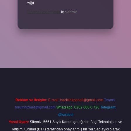
Yiğit
Toplantı Nisabı Nedir
için
admin
per
Reklam ve İletişim:
E-mail:
backlinkpaneli@gmail.com
Teams:
forumhizmeti@gmail.com
Whatsapp: 0262 606 0 726
Telegram:
@karabul
Yasal Uyarı:
Sitemiz, 5651 Sayılı Kanun gereğince Bilgi Teknolojileri ve
İletişim Kurumu (BTK) tarafından onaylanmış bir Yer Sağlayıcı olarak