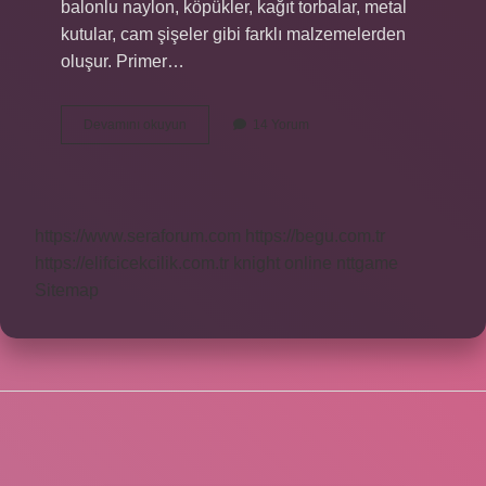
balonlu naylon, köpükler, kağıt torbalar, metal
kutular, cam şişeler gibi farklı malzemelerden
oluşur. Primer…
Ambalajlama
Devamını okuyun
14 Yorum
Türleri
Nelerdir
https://www.seraforum.com
https://begu.com.tr
https://elifcicekcilik.com.tr
knight online
nttgame
Sitemap
SIDEBAR