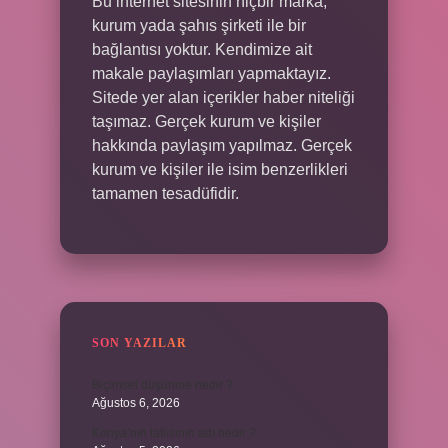
Bu internet sitesinin hiçbir marka,
kurum yada şahıs şirketi ile bir
bağlantısı yoktur. Kendimize ait
makale paylaşımları yapmaktayız.
Sitede yer alan içerikler haber niteliği
taşımaz. Gerçek kurum ve kişiler
hakkında paylaşım yapılmaz. Gerçek
kurum ve kişiler ile isim benzerlikleri
tamamen tesadüfidir.
SON YAZILAR
Biçimsel düşünme nedir ?
Ağustos 6, 2026
Konya’nın tatlısının adı nedir ?