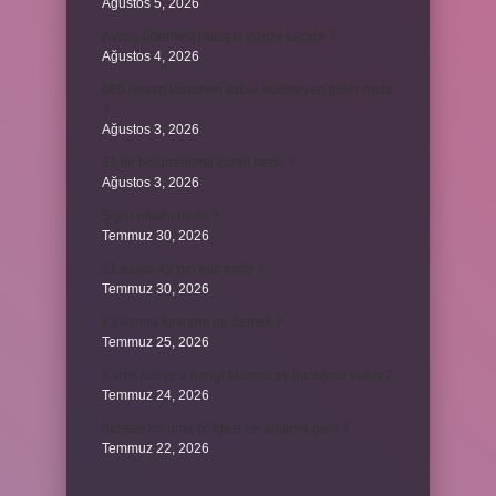
Ağustos 5, 2026
Avans ödemesi maaşın yüzde kaçıdır ?
Ağustos 4, 2026
689 hesap kanunen kabul edilmeyen gider mıdır
?
Ağustos 3, 2026
31 ile bölünebilme kuralı nedir ?
Ağustos 3, 2026
Şigar nikahı nedir ?
Temmuz 30, 2026
21 sayısı 42’nin katı mıdır ?
Temmuz 30, 2026
Kalkınma kavramı ne demek ?
Temmuz 25, 2026
Kartal Adliyesi hangi Marmaray durağına yakın ?
Temmuz 24, 2026
hassas koruma bölgesi ne anlama gelir ?
Temmuz 22, 2026