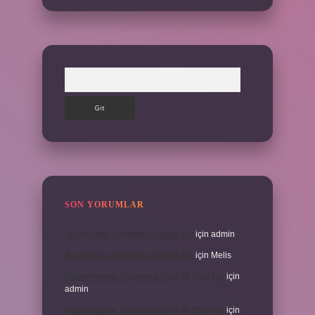
Arama
SON YORUMLAR
Amortisman Vergiden Düşülür Mü
için
admin
Amortisman Vergiden Düşülür Mü
için
Melis
Modernleşme Toplumsal Olay Mı Olgu Mu
için
admin
Modernleşme Toplumsal Olay Mı Olgu Mu
için