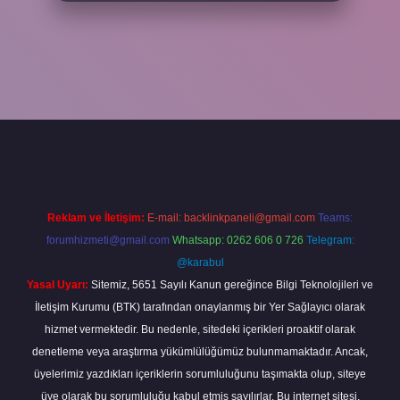
per
Reklam ve İletişim:
E-mail:
backlinkpaneli@gmail.com
Teams:
forumhizmeti@gmail.com
Whatsapp: 0262 606 0 726
Telegram:
@karabul
Yasal Uyarı:
Sitemiz, 5651 Sayılı Kanun gereğince Bilgi Teknolojileri ve
İletişim Kurumu (BTK) tarafından onaylanmış bir Yer Sağlayıcı olarak
hizmet vermektedir. Bu nedenle, sitedeki içerikleri proaktif olarak
denetleme veya araştırma yükümlülüğümüz bulunmamaktadır. Ancak,
üyelerimiz yazdıkları içeriklerin sorumluluğunu taşımakta olup, siteye
üye olarak bu sorumluluğu kabul etmiş sayılırlar. Bu internet sitesi,