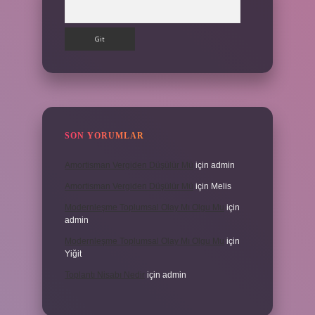
Arama
SON YORUMLAR
Amortisman Vergiden Düşülür Mü
için
admin
Amortisman Vergiden Düşülür Mü
için
Melis
Modernleşme Toplumsal Olay Mı Olgu Mu
için
admin
Modernleşme Toplumsal Olay Mı Olgu Mu
için
Yiğit
Toplantı Nisabı Nedir
için
admin