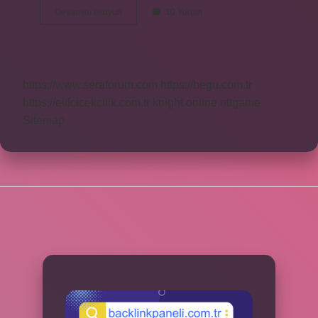
Ayrıca
Devamını okuyun
10 Yorum
Bir
Bağlaç
Mı
https://www.seraforum.com
https://begu.com.tr
https://elifcicekcilik.com.tr
knight online
nttgame
Sitemap
SIDEBAR