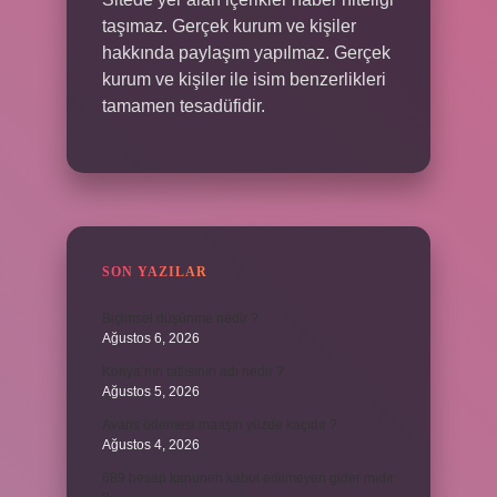
taşımaz. Gerçek kurum ve kişiler
hakkında paylaşım yapılmaz. Gerçek
kurum ve kişiler ile isim benzerlikleri
tamamen tesadüfidir.
SON YAZILAR
Biçimsel düşünme nedir ?
Ağustos 6, 2026
Konya’nın tatlısının adı nedir ?
Ağustos 5, 2026
Avans ödemesi maaşın yüzde kaçıdır ?
Ağustos 4, 2026
689 hesap kanunen kabul edilmeyen gider mıdır