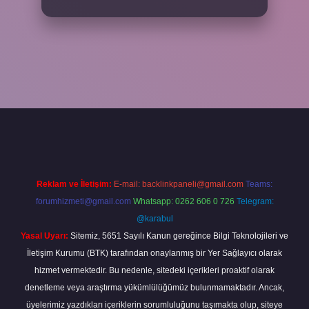
per
Reklam ve İletişim:
E-mail:
backlinkpaneli@gmail.com
Teams:
forumhizmeti@gmail.com
Whatsapp: 0262 606 0 726
Telegram:
@karabul
Yasal Uyarı:
Sitemiz, 5651 Sayılı Kanun gereğince Bilgi Teknolojileri ve
İletişim Kurumu (BTK) tarafından onaylanmış bir Yer Sağlayıcı olarak
hizmet vermektedir. Bu nedenle, sitedeki içerikleri proaktif olarak
denetleme veya araştırma yükümlülüğümüz bulunmamaktadır. Ancak,
üyelerimiz yazdıkları içeriklerin sorumluluğunu taşımakta olup, siteye