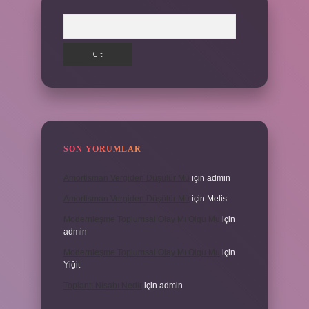
Arama
SON YORUMLAR
Amortisman Vergiden Düşülür Mü
için
admin
Amortisman Vergiden Düşülür Mü
için
Melis
Modernleşme Toplumsal Olay Mı Olgu Mu
için
admin
Modernleşme Toplumsal Olay Mı Olgu Mu
için
Yiğit
Toplantı Nisabı Nedir
için
admin