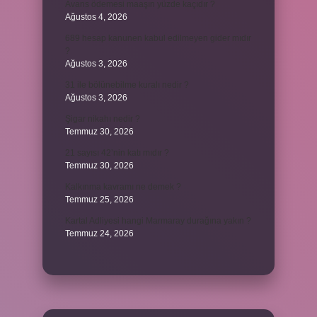
Avans ödemesi maaşın yüzde kaçıdır ?
Ağustos 4, 2026
689 hesap kanunen kabul edilmeyen gider mıdır
?
Ağustos 3, 2026
31 ile bölünebilme kuralı nedir ?
Ağustos 3, 2026
Şigar nikahı nedir ?
Temmuz 30, 2026
21 sayısı 42’nin katı mıdır ?
Temmuz 30, 2026
Kalkınma kavramı ne demek ?
Temmuz 25, 2026
Kartal Adliyesi hangi Marmaray durağına yakın ?
Temmuz 24, 2026