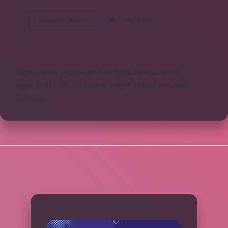
Neden
Devamını okuyun
Yorum Bırak
Ibrahimi
Dinler
Nedir
https://www.seraforum.com
https://begu.com.tr
https://elifcicekcilik.com.tr
knight online
nttgame
Sitemap
SIDEBAR