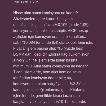
Tarih: Ocak 11, 2025
Hisse alım satım komisyonu ne kadar?
Sözleşmelere göre kurum her işlem
(alım/satım) için en fazla %0,105 (binde 1,05)
komisyon alma hakkına sahiptir. VİOP hesap
açılışları için komisyon oranı tüm kanallarda
sabit %0,084 (onbinde 8,4) olarak belirlenmiştir.
Fiyatlar işlem başına olup %5 (yüzde beş)
BSMV dahil değildir. Zborsa kaç TL komisyon
alıyor? Online işlemlerde işlem başına
minimum 0. Alım satım komisyonu ne kadar?
Ticari işlemlerde, hem alıcı hem de satıcı
tarafından komisyon ödenebilir; bu,
komisyonun toplam satış fiyatının %2-3’üne
kadar çıkabileceği anlamına gelir. Kiralama
işlemlerinde, genellikle kiracı tarafından
karşılanır ve kira fiyatının %10-15’i kadardır.