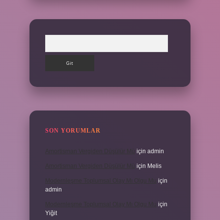
Arama
SON YORUMLAR
Amortisman Vergiden Düşülür Mü
için
admin
Amortisman Vergiden Düşülür Mü
için
Melis
Modernleşme Toplumsal Olay Mı Olgu Mu
için
admin
Modernleşme Toplumsal Olay Mı Olgu Mu
için
Yiğit