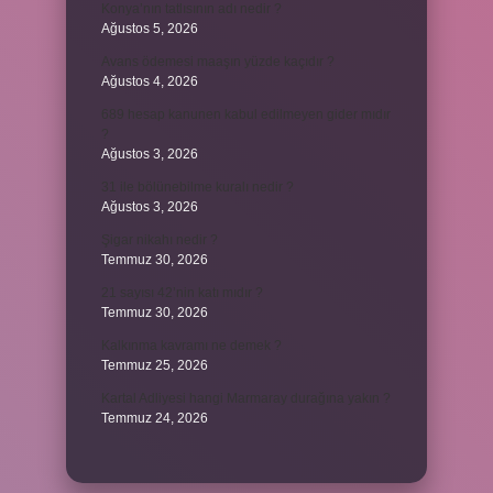
Konya’nın tatlısının adı nedir ?
Ağustos 5, 2026
Avans ödemesi maaşın yüzde kaçıdır ?
Ağustos 4, 2026
689 hesap kanunen kabul edilmeyen gider mıdır
?
Ağustos 3, 2026
31 ile bölünebilme kuralı nedir ?
Ağustos 3, 2026
Şigar nikahı nedir ?
Temmuz 30, 2026
21 sayısı 42’nin katı mıdır ?
Temmuz 30, 2026
Kalkınma kavramı ne demek ?
Temmuz 25, 2026
Kartal Adliyesi hangi Marmaray durağına yakın ?
Temmuz 24, 2026