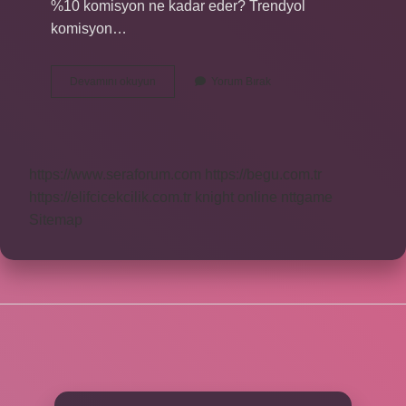
%10 komisyon ne kadar eder? Trendyol
komisyon…
Borsa
Devamını okuyun
Yorum Bırak
Yüzde
Kaç
Komisyon
Alıyor
https://www.seraforum.com
https://begu.com.tr
https://elifcicekcilik.com.tr
knight online
nttgame
Sitemap
SIDEBAR