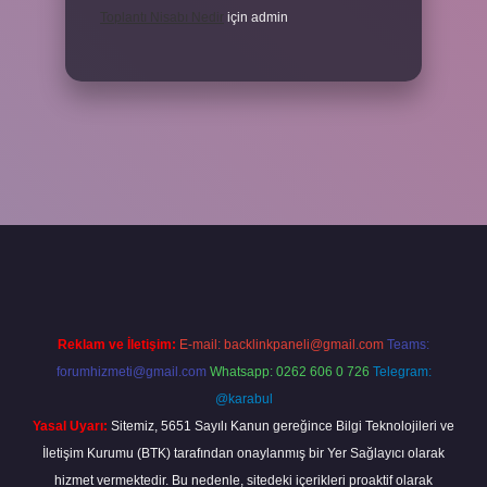
Toplantı Nisabı Nedir
için
admin
per
Reklam ve İletişim:
E-mail:
backlinkpaneli@gmail.com
Teams:
forumhizmeti@gmail.com
Whatsapp: 0262 606 0 726
Telegram:
@karabul
Yasal Uyarı:
Sitemiz, 5651 Sayılı Kanun gereğince Bilgi Teknolojileri ve
İletişim Kurumu (BTK) tarafından onaylanmış bir Yer Sağlayıcı olarak
hizmet vermektedir. Bu nedenle, sitedeki içerikleri proaktif olarak