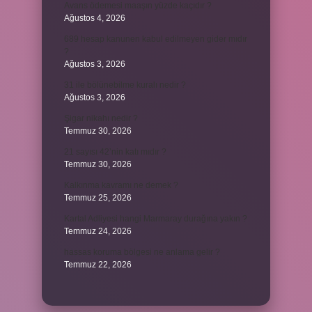
Avans ödemesi maaşın yüzde kaçıdır ?
Ağustos 4, 2026
689 hesap kanunen kabul edilmeyen gider mıdır
?
Ağustos 3, 2026
31 ile bölünebilme kuralı nedir ?
Ağustos 3, 2026
Şigar nikahı nedir ?
Temmuz 30, 2026
21 sayısı 42’nin katı mıdır ?
Temmuz 30, 2026
Kalkınma kavramı ne demek ?
Temmuz 25, 2026
Kartal Adliyesi hangi Marmaray durağına yakın ?
Temmuz 24, 2026
hassas koruma bölgesi ne anlama gelir ?
Temmuz 22, 2026