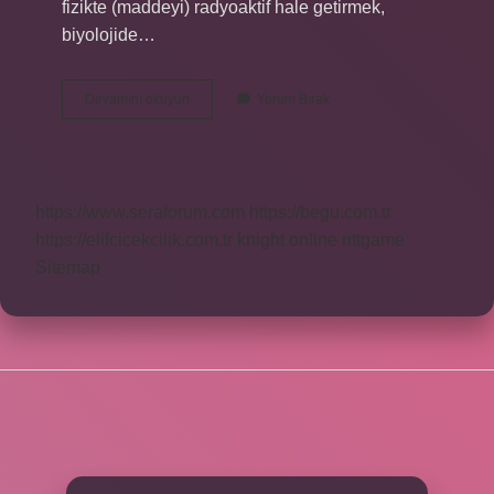
fizikte (maddeyi) radyoaktif hale getirmek,
biyolojide…
Aktive
Devamını okuyun
Yorum Bırak
Etmek
Ne
Anlama
Gelir
https://www.seraforum.com
https://begu.com.tr
https://elifcicekcilik.com.tr
knight online
nttgame
Sitemap
SIDEBAR