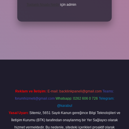
Toplantı Nisabı Nedir
için
admin
per
Reklam ve İletişim:
E-mail:
backlinkpaneli@gmail.com
Teams:
forumhizmeti@gmail.com
Whatsapp: 0262 606 0 726
Telegram:
@karabul
Yasal Uyarı:
Sitemiz, 5651 Sayılı Kanun gereğince Bilgi Teknolojileri ve
İletişim Kurumu (BTK) tarafından onaylanmış bir Yer Sağlayıcı olarak
hizmet vermektedir. Bu nedenle, sitedeki içerikleri proaktif olarak