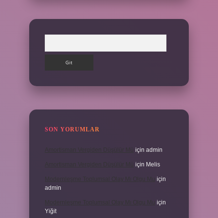
Arama
SON YORUMLAR
Amortisman Vergiden Düşülür Mü
için
admin
Amortisman Vergiden Düşülür Mü
için
Melis
Modernleşme Toplumsal Olay Mı Olgu Mu
için
admin
Modernleşme Toplumsal Olay Mı Olgu Mu
için
Yiğit