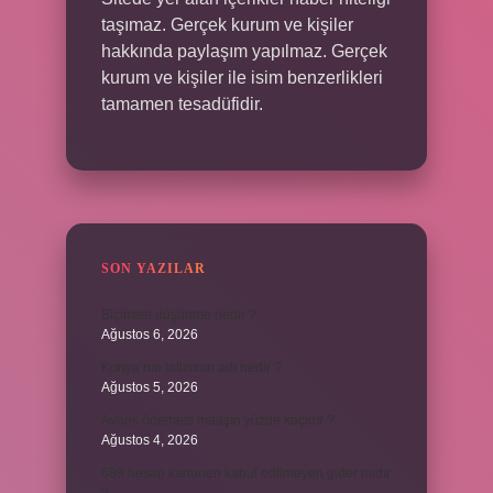
taşımaz. Gerçek kurum ve kişiler
hakkında paylaşım yapılmaz. Gerçek
kurum ve kişiler ile isim benzerlikleri
tamamen tesadüfidir.
SON YAZILAR
Biçimsel düşünme nedir ?
Ağustos 6, 2026
Konya’nın tatlısının adı nedir ?
Ağustos 5, 2026
Avans ödemesi maaşın yüzde kaçıdır ?
Ağustos 4, 2026
689 hesap kanunen kabul edilmeyen gider mıdır