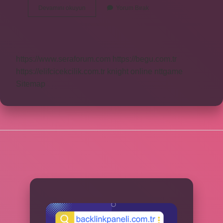
Bist
Devamını okuyun
Yorum Bırak
30
Hisseleri
Güvenilir
Mi
https://www.seraforum.com
https://begu.com.tr
https://elifcicekcilik.com.tr
knight online
nttgame
Sitemap
SIDEBAR