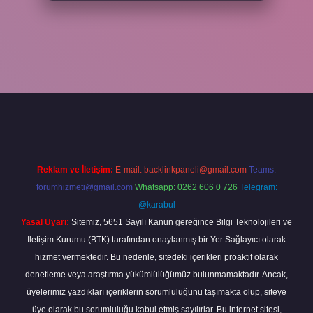
txper
Reklam ve İletişim:
E-mail:
backlinkpaneli@gmail.com
Teams:
forumhizmeti@gmail.com
Whatsapp: 0262 606 0 726
Telegram:
@karabul
Yasal Uyarı:
Sitemiz, 5651 Sayılı Kanun gereğince Bilgi Teknolojileri ve
İletişim Kurumu (BTK) tarafından onaylanmış bir Yer Sağlayıcı olarak
hizmet vermektedir. Bu nedenle, sitedeki içerikleri proaktif olarak
denetleme veya araştırma yükümlülüğümüz bulunmamaktadır. Ancak,
üyelerimiz yazdıkları içeriklerin sorumluluğunu taşımakta olup, siteye
üye olarak bu sorumluluğu kabul etmiş sayılırlar. Bu internet sitesi,