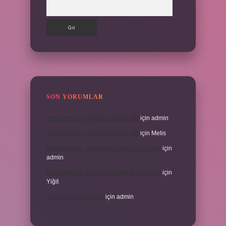
Arama
SON YORUMLAR
Amortisman Vergiden Düşülür Mü
için
admin
Amortisman Vergiden Düşülür Mü
için
Melis
Modernleşme Toplumsal Olay Mı Olgu Mu
için
admin
Modernleşme Toplumsal Olay Mı Olgu Mu
için
Yiğit
Toplantı Nisabı Nedir
için
admin