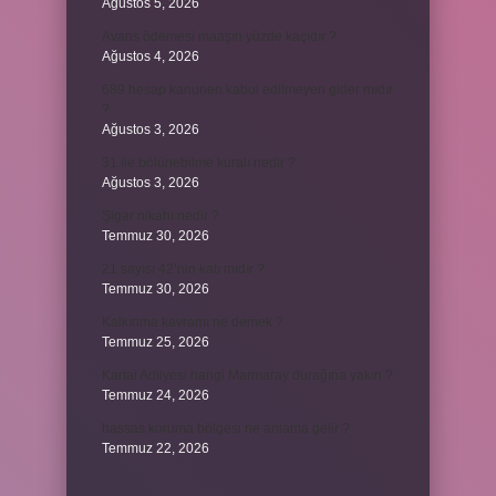
Ağustos 5, 2026
Avans ödemesi maaşın yüzde kaçıdır ?
Ağustos 4, 2026
689 hesap kanunen kabul edilmeyen gider mıdır
?
Ağustos 3, 2026
31 ile bölünebilme kuralı nedir ?
Ağustos 3, 2026
Şigar nikahı nedir ?
Temmuz 30, 2026
21 sayısı 42’nin katı mıdır ?
Temmuz 30, 2026
Kalkınma kavramı ne demek ?
Temmuz 25, 2026
Kartal Adliyesi hangi Marmaray durağına yakın ?
Temmuz 24, 2026
hassas koruma bölgesi ne anlama gelir ?
Temmuz 22, 2026