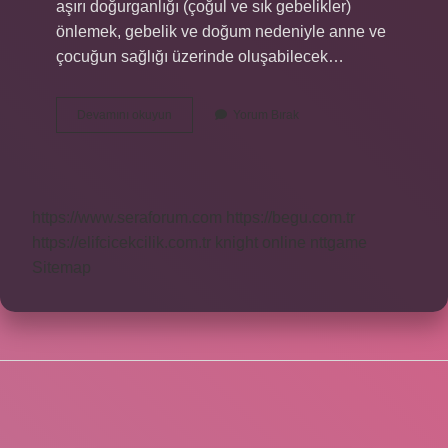
aşırı doğurganlığı (çoğul ve sık gebelikler)
önlemek, gebelik ve doğum nedeniyle anne ve
çocuğun sağlığı üzerinde oluşabilecek…
Aile
Devamını okuyun
Yorum Bırak
Planlama
Polikliniği
Nedir
https://www.seraforum.com
https://begu.com.tr
https://elifcicekcilik.com.tr
knight online
nttgame
Sitemap
SIDEBAR