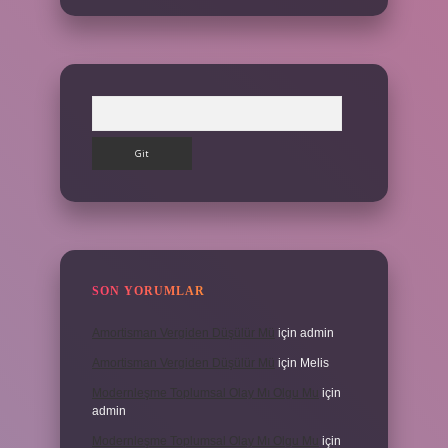
Arama
SON YORUMLAR
Amortisman Vergiden Düşülür Mü
için
admin
Amortisman Vergiden Düşülür Mü
için
Melis
Modernleşme Toplumsal Olay Mı Olgu Mu
için
admin
Modernleşme Toplumsal Olay Mı Olgu Mu
için