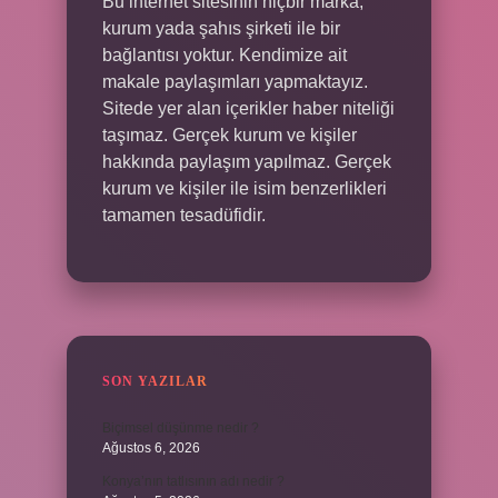
Bu internet sitesinin hiçbir marka,
kurum yada şahıs şirketi ile bir
bağlantısı yoktur. Kendimize ait
makale paylaşımları yapmaktayız.
Sitede yer alan içerikler haber niteliği
taşımaz. Gerçek kurum ve kişiler
hakkında paylaşım yapılmaz. Gerçek
kurum ve kişiler ile isim benzerlikleri
tamamen tesadüfidir.
SON YAZILAR
Biçimsel düşünme nedir ?
Ağustos 6, 2026
Konya’nın tatlısının adı nedir ?