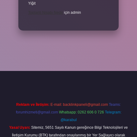
Yiğit
Toplantı Nisabı Nedir
için
admin
per
Reklam ve İletişim:
E-mail:
backlinkpaneli@gmail.com
Teams:
forumhizmeti@gmail.com
Whatsapp: 0262 606 0 726
Telegram:
@karabul
Yasal Uyarı:
Sitemiz, 5651 Sayılı Kanun gereğince Bilgi Teknolojileri ve
İletişim Kurumu (BTK) tarafından onaylanmış bir Yer Sağlayıcı olarak