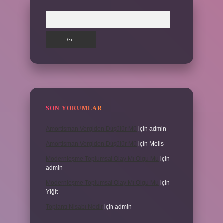
Arama
SON YORUMLAR
Amortisman Vergiden Düşülür Mü
için
admin
Amortisman Vergiden Düşülür Mü
için
Melis
Modernleşme Toplumsal Olay Mı Olgu Mu
için
admin
Modernleşme Toplumsal Olay Mı Olgu Mu
için
Yiğit
Toplantı Nisabı Nedir
için
admin