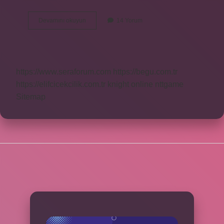
Ahtapot
Devamını okuyun
14 Yorum
Kaç
Saatte
Ölür
https://www.seraforum.com
https://begu.com.tr
https://elifcicekcilik.com.tr
knight online
nttgame
Sitemap
SIDEBAR