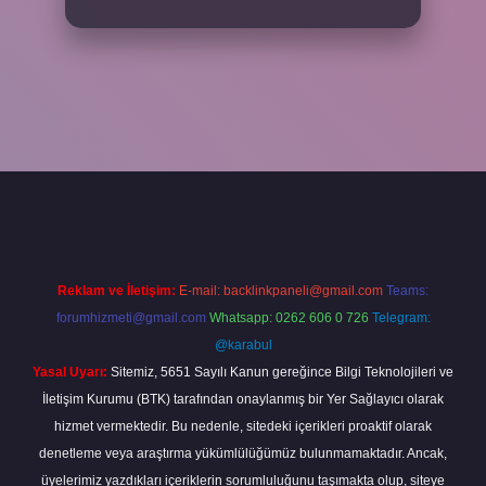
xper
Reklam ve İletişim:
E-mail:
backlinkpaneli@gmail.com
Teams:
forumhizmeti@gmail.com
Whatsapp: 0262 606 0 726
Telegram:
@karabul
Yasal Uyarı:
Sitemiz, 5651 Sayılı Kanun gereğince Bilgi Teknolojileri ve
İletişim Kurumu (BTK) tarafından onaylanmış bir Yer Sağlayıcı olarak
hizmet vermektedir. Bu nedenle, sitedeki içerikleri proaktif olarak
denetleme veya araştırma yükümlülüğümüz bulunmamaktadır. Ancak,
üyelerimiz yazdıkları içeriklerin sorumluluğunu taşımakta olup, siteye