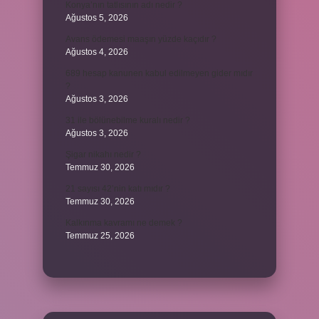
Konya’nın tatlısının adı nedir ?
Ağustos 5, 2026
Avans ödemesi maaşın yüzde kaçıdır ?
Ağustos 4, 2026
689 hesap kanunen kabul edilmeyen gider mıdır
?
Ağustos 3, 2026
31 ile bölünebilme kuralı nedir ?
Ağustos 3, 2026
Şigar nikahı nedir ?
Temmuz 30, 2026
21 sayısı 42’nin katı mıdır ?
Temmuz 30, 2026
Kalkınma kavramı ne demek ?
Temmuz 25, 2026