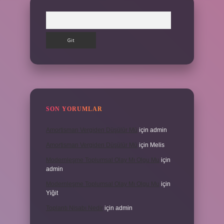
Arama
SON YORUMLAR
Amortisman Vergiden Düşülür Mü
için
admin
Amortisman Vergiden Düşülür Mü
için
Melis
Modernleşme Toplumsal Olay Mı Olgu Mu
için
admin
Modernleşme Toplumsal Olay Mı Olgu Mu
için
Yiğit
Toplantı Nisabı Nedir
için
admin