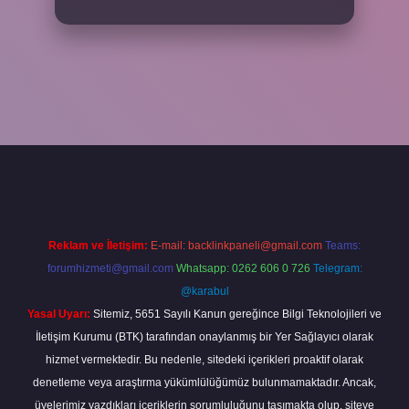
xper
Reklam ve İletişim:
E-mail:
backlinkpaneli@gmail.com
Teams:
forumhizmeti@gmail.com
Whatsapp: 0262 606 0 726
Telegram:
@karabul
Yasal Uyarı:
Sitemiz, 5651 Sayılı Kanun gereğince Bilgi Teknolojileri ve
İletişim Kurumu (BTK) tarafından onaylanmış bir Yer Sağlayıcı olarak
hizmet vermektedir. Bu nedenle, sitedeki içerikleri proaktif olarak
denetleme veya araştırma yükümlülüğümüz bulunmamaktadır. Ancak,
üyelerimiz yazdıkları içeriklerin sorumluluğunu taşımakta olup, siteye