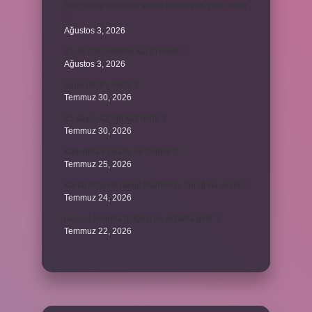
689 hesap kanunen kabul edilmeyen gider mıdır
?
Ağustos 3, 2026
31 ile bölünebilme kuralı nedir ?
Ağustos 3, 2026
Şigar nikahı nedir ?
Temmuz 30, 2026
21 sayısı 42’nin katı mıdır ?
Temmuz 30, 2026
Kalkınma kavramı ne demek ?
Temmuz 25, 2026
Kartal Adliyesi hangi Marmaray durağına yakın ?
Temmuz 24, 2026
hassas koruma bölgesi ne anlama gelir ?
Temmuz 22, 2026