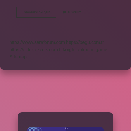
İNternet
Devamını okuyun
8 Yorum
Ağ
Mıdır
https://www.seraforum.com
https://begu.com.tr
https://elifcicekcilik.com.tr
knight online
nttgame
Sitemap
SIDEBAR