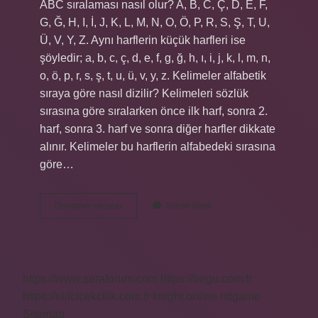
ABC sıralaması nasıl olur? A, B, C, Ç, D, E, F,
G, Ğ, H, I, İ, J, K, L, M, N, O, Ö, P, R, S, Ş, T, U,
Ü, V, Y, Z. Aynı harflerin küçük harfleri ise
şöyledir; a, b, c, ç, d, e, f, g, ğ, h, ı, i, j, k, l, m, n,
o, ö, p, r, s, ş, t, u, ü, v, y, z. Kelimeler alfabetik
sıraya göre nasıl dizilir? Kelimeleri sözlük
sırasına göre sıralarken önce ilk harf, sonra 2.
harf, sonra 3. harf ve sonra diğer harfler dikkate
alınır. Kelimeler bu harflerin alfabedeki sırasına
göre…
Alfabetik
Devamını okuyun
Yorum Bırak
Sıralama
Nasıl
https://www.seraforum.com
https://begu.com.tr
https://elifcicekcilik.com.tr
knight online
nttgame
Sitemap