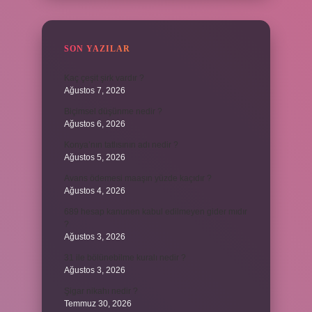
SON YAZILAR
Kaç çeşit şirk vardır ?
Ağustos 7, 2026
Biçimsel düşünme nedir ?
Ağustos 6, 2026
Konya’nın tatlısının adı nedir ?
Ağustos 5, 2026
Avans ödemesi maaşın yüzde kaçıdır ?
Ağustos 4, 2026
689 hesap kanunen kabul edilmeyen gider mıdır
?
Ağustos 3, 2026
31 ile bölünebilme kuralı nedir ?
Ağustos 3, 2026
Şigar nikahı nedir ?
Temmuz 30, 2026