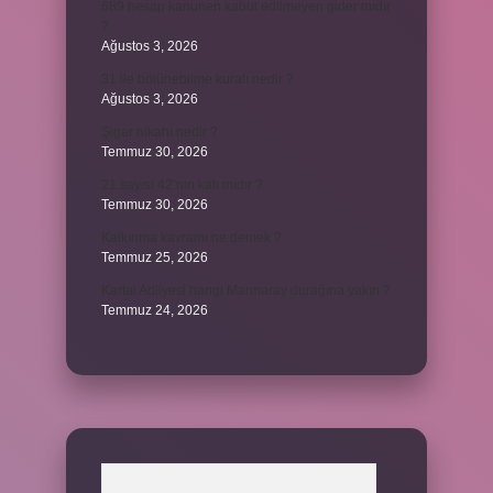
689 hesap kanunen kabul edilmeyen gider mıdır
?
Ağustos 3, 2026
31 ile bölünebilme kuralı nedir ?
Ağustos 3, 2026
Şigar nikahı nedir ?
Temmuz 30, 2026
21 sayısı 42’nin katı mıdır ?
Temmuz 30, 2026
Kalkınma kavramı ne demek ?
Temmuz 25, 2026
Kartal Adliyesi hangi Marmaray durağına yakın ?
Temmuz 24, 2026
Arama