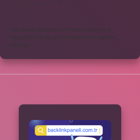
30
Nasıl
Yazılır
https://www.seraforum.com
https://begu.com.tr
https://elifcicekcilik.com.tr
knight online
nttgame
Sitemap
SIDEBAR