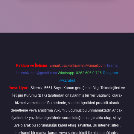
er
Reklam ve İletişim:
E-mail:
backlinkpaneli@gmail.com
Teams:
forumhizmeti@gmail.com
Whatsapp: 0262 606 0 726
Telegram:
@karabul
Yasal Uyarı:
Sitemiz, 5651 Sayılı Kanun gereğince Bilgi Teknolojileri ve
İletişim Kurumu (BTK) tarafından onaylanmış bir Yer Sağlayıcı olarak
hizmet vermektedir. Bu nedenle, sitedeki içerikleri proaktif olarak
denetleme veya araştırma yükümlülüğümüz bulunmamaktadır. Ancak,
üyelerimiz yazdıkları içeriklerin sorumluluğunu taşımakta olup, siteye
üye olarak bu sorumluluğu kabul etmiş sayılırlar. Bu internet sitesi,
herhangi bir marka, kurum veya şahıs şirketi ile hiçbir bağlantısı