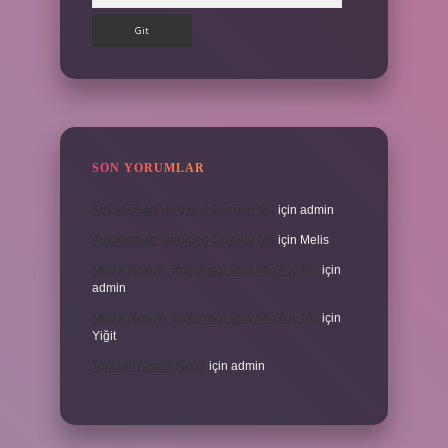
SON YORUMLAR
Amortisman Vergiden Düşülür Mü
için
admin
Amortisman Vergiden Düşülür Mü
için
Melis
Modernleşme Toplumsal Olay Mı Olgu Mu
için
admin
Modernleşme Toplumsal Olay Mı Olgu Mu
için
Yiğit
Toplantı Nisabı Nedir
için
admin