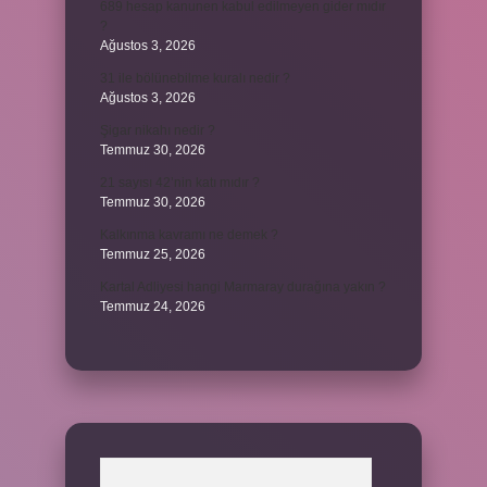
689 hesap kanunen kabul edilmeyen gider mıdır
?
Ağustos 3, 2026
31 ile bölünebilme kuralı nedir ?
Ağustos 3, 2026
Şigar nikahı nedir ?
Temmuz 30, 2026
21 sayısı 42’nin katı mıdır ?
Temmuz 30, 2026
Kalkınma kavramı ne demek ?
Temmuz 25, 2026
Kartal Adliyesi hangi Marmaray durağına yakın ?
Temmuz 24, 2026
Arama