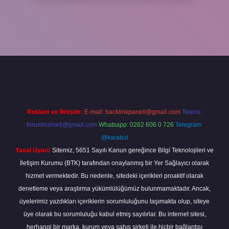
per
Reklam ve İletişim:
E-mail:
backlinkpaneli@gmail.com
Teams:
forumhizmeti@gmail.com
Whatsapp: 0262 606 0 726
Telegram:
@karabul
Yasal Uyarı:
Sitemiz, 5651 Sayılı Kanun gereğince Bilgi Teknolojileri ve
İletişim Kurumu (BTK) tarafından onaylanmış bir Yer Sağlayıcı olarak
hizmet vermektedir. Bu nedenle, sitedeki içerikleri proaktif olarak
denetleme veya araştırma yükümlülüğümüz bulunmamaktadır. Ancak,
üyelerimiz yazdıkları içeriklerin sorumluluğunu taşımakta olup, siteye
üye olarak bu sorumluluğu kabul etmiş sayılırlar. Bu internet sitesi,
herhangi bir marka, kurum veya şahıs şirketi ile hiçbir bağlantısı