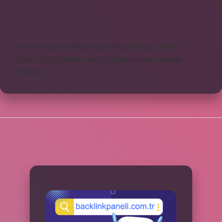
Wi-
Fi
Kaç
Ghz
https://www.seraforum.com
https://begu.com.tr
https://elifcicekcilik.com.tr
knight online
nttgame
Sitemap
SIDEBAR