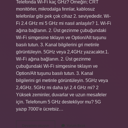
Telefonda Wi-Fi kaç GHz? Örneğin; CRT
monitörler, mikrodalga fırınlar, kablosuz
telefonlar gibi pek çok cihaz 2. seviyededir. Wi-
Fi 2.4 GHz mi 5 GHz mi nasıl anlaşılır? 1. Wi-Fi
ağına bağlanın. 2. Üst gezinme çubuğundaki
Wi-Fi simgesine tıklayın ve Option/Alt tuşunu
basılı tutun. 3. Kanal bilgilerini gri metinle
görüntüleyin. 5GHz veya 2,4GHz yazacaktır.1.
Wi-Fi ağına bağlanın. 2. Üst gezinme
çubuğundaki Wi-Fi simgesine tıklayın ve
Option/Alt tuşunu basılı tutun. 3. Kanal
bilgilerini gri metinle görüntüleyin. 5GHz veya
2,4GHz. 5GHz mi daha iyi 2.4 GHz mi? 2
Yüksek zeminler, duvarlar ve uzun mesafeler
için. Telefonum 5 GHz destekliyor mu? 5G
yazıp 7000’e ücretsiz…
Telefon
Devamını okuyun
Yorum Bırak