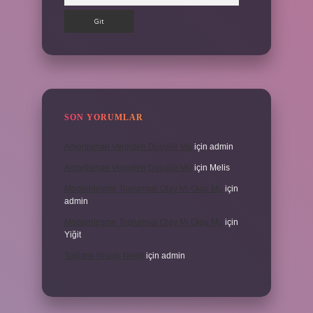
SON YORUMLAR
Amortisman Vergiden Düşülür Mü
için
admin
Amortisman Vergiden Düşülür Mü
için
Melis
Modernleşme Toplumsal Olay Mı Olgu Mu
için
admin
Modernleşme Toplumsal Olay Mı Olgu Mu
için
Yiğit
Toplantı Nisabı Nedir
için
admin