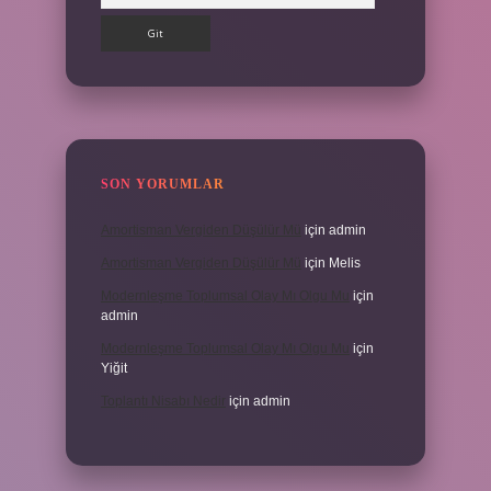
SON YORUMLAR
Amortisman Vergiden Düşülür Mü
için
admin
Amortisman Vergiden Düşülür Mü
için
Melis
Modernleşme Toplumsal Olay Mı Olgu Mu
için
admin
Modernleşme Toplumsal Olay Mı Olgu Mu
için
Yiğit
Toplantı Nisabı Nedir
için
admin