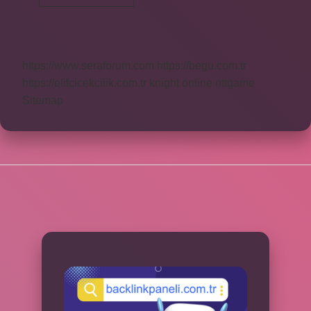
Wi-
Fi
Kaç
Ghz
https://www.seraforum.com
https://begu.com.tr
https://elifcicekcilik.com.tr
knight online
nttgame
Sitemap
SIDEBAR