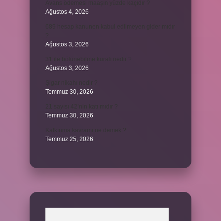
Avans ödemesi maaşın yüzde kaçıdır ?
Ağustos 4, 2026
689 hesap kanunen kabul edilmeyen gider mıdır
?
Ağustos 3, 2026
31 ile bölünebilme kuralı nedir ?
Ağustos 3, 2026
Şigar nikahı nedir ?
Temmuz 30, 2026
21 sayısı 42’nin katı mıdır ?
Temmuz 30, 2026
Kalkınma kavramı ne demek ?
Temmuz 25, 2026
Arama