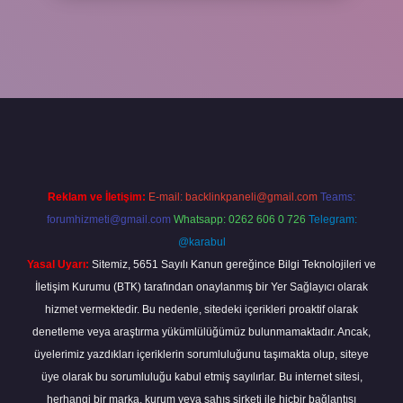
per
Reklam ve İletişim:
E-mail:
backlinkpaneli@gmail.com
Teams:
forumhizmeti@gmail.com
Whatsapp: 0262 606 0 726
Telegram:
@karabul
Yasal Uyarı:
Sitemiz, 5651 Sayılı Kanun gereğince Bilgi Teknolojileri ve
İletişim Kurumu (BTK) tarafından onaylanmış bir Yer Sağlayıcı olarak
hizmet vermektedir. Bu nedenle, sitedeki içerikleri proaktif olarak
denetleme veya araştırma yükümlülüğümüz bulunmamaktadır. Ancak,
üyelerimiz yazdıkları içeriklerin sorumluluğunu taşımakta olup, siteye
üye olarak bu sorumluluğu kabul etmiş sayılırlar. Bu internet sitesi,
herhangi bir marka, kurum veya şahıs şirketi ile hiçbir bağlantısı