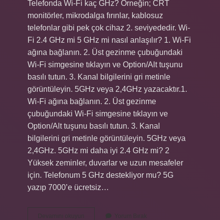
Telefonda Wi-Fi kaç GHz? Örneğin; CRT
monitörler, mikrodalga fırınlar, kablosuz
telefonlar gibi pek çok cihaz 2. seviyededir. Wi-
Fi 2.4 GHz mi 5 GHz mi nasıl anlaşılır? 1. Wi-Fi
ağına bağlanın. 2. Üst gezinme çubuğundaki
Wi-Fi simgesine tıklayın ve Option/Alt tuşunu
basılı tutun. 3. Kanal bilgilerini gri metinle
görüntüleyin. 5GHz veya 2,4GHz yazacaktır.1.
Wi-Fi ağına bağlanın. 2. Üst gezinme
çubuğundaki Wi-Fi simgesine tıklayın ve
Option/Alt tuşunu basılı tutun. 3. Kanal
bilgilerini gri metinle görüntüleyin. 5GHz veya
2,4GHz. 5GHz mi daha iyi 2.4 GHz mi? 2
Yüksek zeminler, duvarlar ve uzun mesafeler
için. Telefonum 5 GHz destekliyor mu? 5G
yazıp 7000’e ücretsiz…
Telefon
Devamını okuyun
Yorum Bırak