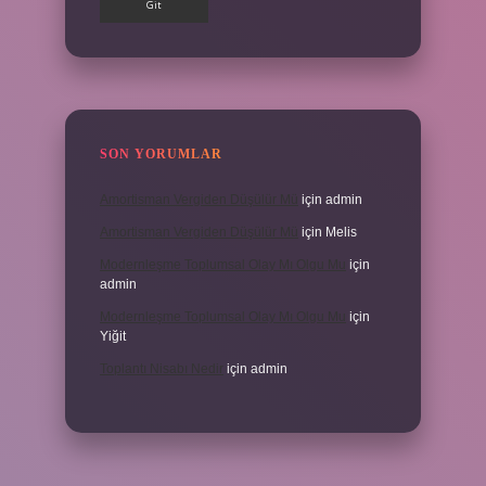
SON YORUMLAR
Amortisman Vergiden Düşülür Mü
için
admin
Amortisman Vergiden Düşülür Mü
için
Melis
Modernleşme Toplumsal Olay Mı Olgu Mu
için
admin
Modernleşme Toplumsal Olay Mı Olgu Mu
için
Yiğit
Toplantı Nisabı Nedir
için
admin