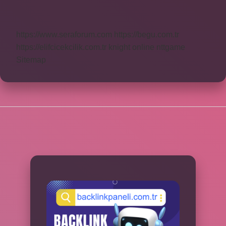
Sırasıyla
Nelerdir
https://www.seraforum.com
https://begu.com.tr
https://elifcicekcilik.com.tr
knight online
nttgame
Sitemap
SIDEBAR