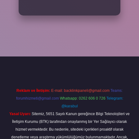
xper
Reklam ve İletişim:
E-mail:
backlinkpaneli@gmail.com
Teams:
forumhizmeti@gmail.com
Whatsapp: 0262 606 0 726
Telegram:
@karabul
Yasal Uyarı:
Sitemiz, 5651 Sayılı Kanun gereğince Bilgi Teknolojileri ve
İletişim Kurumu (BTK) tarafından onaylanmış bir Yer Sağlayıcı olarak
hizmet vermektedir. Bu nedenle, sitedeki içerikleri proaktif olarak
denetleme veya araştırma yükümlülüğümüz bulunmamaktadır. Ancak,