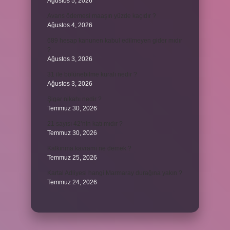
Ağustos 5, 2026
Avans ödemesi maaşın yüzde kaçıdır ?
Ağustos 4, 2026
689 hesap kanunen kabul edilmeyen gider mıdır
?
Ağustos 3, 2026
31 ile bölünebilme kuralı nedir ?
Ağustos 3, 2026
Şigar nikahı nedir ?
Temmuz 30, 2026
21 sayısı 42’nin katı mıdır ?
Temmuz 30, 2026
Kalkınma kavramı ne demek ?
Temmuz 25, 2026
Kartal Adliyesi hangi Marmaray durağına yakın ?
Temmuz 24, 2026