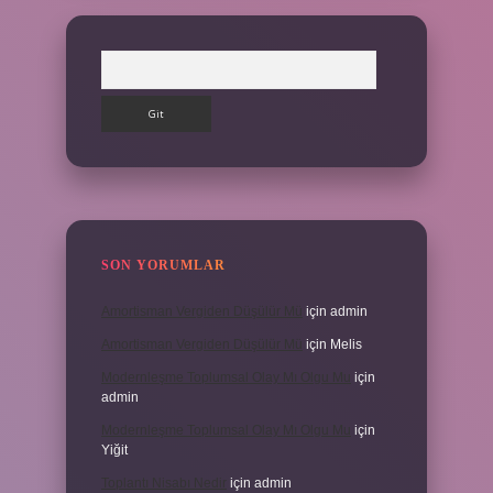
Arama
SON YORUMLAR
Amortisman Vergiden Düşülür Mü
için
admin
Amortisman Vergiden Düşülür Mü
için
Melis
Modernleşme Toplumsal Olay Mı Olgu Mu
için
admin
Modernleşme Toplumsal Olay Mı Olgu Mu
için
Yiğit
Toplantı Nisabı Nedir
için
admin