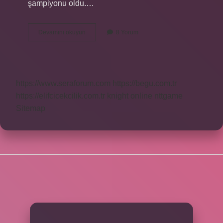
şampiyonu oldu.…
2024
Devamını okuyun
8 Yorum
Süper
Lig
Şampiyonu
Kim
Olur
https://www.seraforum.com
https://begu.com.tr
https://elifcicekcilik.com.tr
knight online
nttgame
Sitemap
SIDEBAR