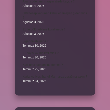
Avans ödemesi maaşın yüzde kaçıdır ?
Ağustos 4, 2026
689 hesap kanunen kabul edilmeyen gider mıdır
?
Ağustos 3, 2026
31 ile bölünebilme kuralı nedir ?
Ağustos 3, 2026
Şigar nikahı nedir ?
Temmuz 30, 2026
21 sayısı 42’nin katı mıdır ?
Temmuz 30, 2026
Kalkınma kavramı ne demek ?
Temmuz 25, 2026
Kartal Adliyesi hangi Marmaray durağına yakın ?
Temmuz 24, 2026