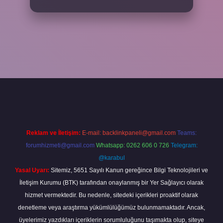
xper
Reklam ve İletişim:
E-mail:
backlinkpaneli@gmail.com
Teams:
forumhizmeti@gmail.com
Whatsapp: 0262 606 0 726
Telegram:
@karabul
Yasal Uyarı:
Sitemiz, 5651 Sayılı Kanun gereğince Bilgi Teknolojileri ve
İletişim Kurumu (BTK) tarafından onaylanmış bir Yer Sağlayıcı olarak
hizmet vermektedir. Bu nedenle, sitedeki içerikleri proaktif olarak
denetleme veya araştırma yükümlülüğümüz bulunmamaktadır. Ancak,
üyelerimiz yazdıkları içeriklerin sorumluluğunu taşımakta olup, siteye