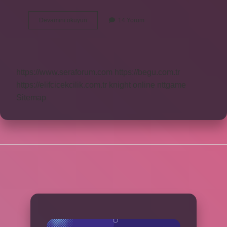
En
Devamını okuyun
14 Yorum
Uzun
Süre
Başbakanlık
Yapan
Kim
https://www.seraforum.com
https://begu.com.tr
https://elifcicekcilik.com.tr
knight online
nttgame
Sitemap
SIDEBAR