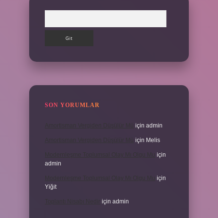
Arama
SON YORUMLAR
Amortisman Vergiden Düşülür Mü
için
admin
Amortisman Vergiden Düşülür Mü
için
Melis
Modernleşme Toplumsal Olay Mı Olgu Mu
için
admin
Modernleşme Toplumsal Olay Mı Olgu Mu
için
Yiğit
Toplantı Nisabı Nedir
için
admin